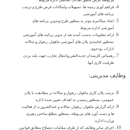
فراهم آوری زمینه ها ،تسهیلات وامکانات غرض طرح و ترتیب
برنامه های آموزشی.
ایجاد میکانیزم موثر به منظور طرح وتدوین برنامه های
آموزشی اداره مربوط.
ارائه معلومات بدست آمده بعد از تدویر برنامه های آموزشی
بمنظور غنامندی پلان های آموزشی ماهوار، ربعوار و سالانه
ادارات بودجوی .
رهنمائی کارمندان جدیدالتقرروانتقال تجارب جهت بلند بردن
ظرفیت کاری آنها.
وظایف مدیریتی:
ترتیب پلان کاری ماهوار، ربعوار و سالانه در مطابقت با پلان
عمومی، بمنظور رسیدن به اهداف تعیین شده اداره.
ارائه گزارش ماهوار، ربعوار، سالانه و عندالضرورت از فعالیت
ها و دست آورد های مربوطه، بمنظور مطلع ساختن رهبری
وزارت/اداره.
اجرای سایر وظایف که از طرف مقامات ذیصلاح مطابق قوانین،