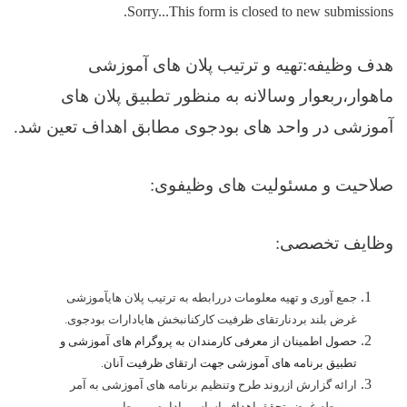
Sorry...This form is closed to new submissions.
هدف وظیفه:
تهیه و ترتیب پلان های آموزشی
ماهوار،ربعوار وسالانه به منظور تطبیق پلان های
آموزشی در واحد های بودجوی مطابق اهداف تعین شد.
صلاحیت و مسئولیت های وظیفوی:
وظایف تخصصی:
جمع آوری و تهیه معلومات دررابطه به ترتیب پلان هایآموزشی
غرض بلند بردنارتقای ظرفیت کارکنانبخش هایادارات بودجوی.
حصول اطمینان از معرفی کارمندان به پروگرام های آموزشی و
تطبیق برنامه های آموزشی جهت ارتقای ظرفیت آنان.
ارائه گزارش ازروند طرح وتنظیم برنامه های آموزشی به آمر
مربوطه غرض تحقق اهداف اساسی اداره مربوط.