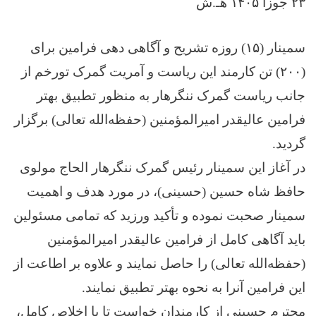
۲۳ جوزا ۱۴۰۵ هـ.ش
سمینار (۱۵) روزه تشریح و آگاهی‌ دهی فرامین برای
(۲۰۰) تن کارمند این ریاست و آمریت گمرک تورخم از
جانب ریاست گمرک ننگرهار به منظور تطبیق بهتر
فرامین عالیقدر امیرالمؤمنین (حفظه‌الله تعالی) برگزار
گردید.
در آغاز این سمینار رئیس گمرک ننگرهار الحاج مولوی
حافظ شاه حسین (حسینی)، در مورد هدف و اهمیت
سمینار صحبت نموده و تأکید ورزید که تمامی مسئولین
باید آگاهی کامل از فرامین عالیقدر امیرالمؤمنین
(حفظه‌الله تعالی) را حاصل نمایند و علاوه بر اطاعت از
این فرامین آنرا به نحوه بهتر تطبیق نمایند.
محترم حسینی از کارمندان خواست تا با اخلاص کامل،