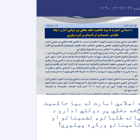
۱۴۰۲/۱۰/ - ۱۶:۹
 اسلامي امارت له بیا حاکمیت
خه مخکي پر دولتي ادارو د
اته طلباتو، تضمیناتو او
أمیناتو ورکړه پیلېږي!