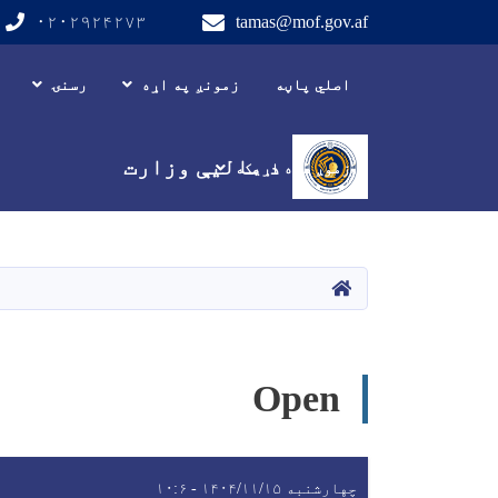
۰۲۰۲۹۲۴۲۷۳
tamas@mof.gov.af
Main navigation
اصلي پاڼه
زمونږ په اړه
رسنۍ
د مالیې وزارت
زموږ سره اړیکه
HOME
Open
چهارشنبه ۱۴۰۴/۱۱/۱۵ - ۱۰:۶