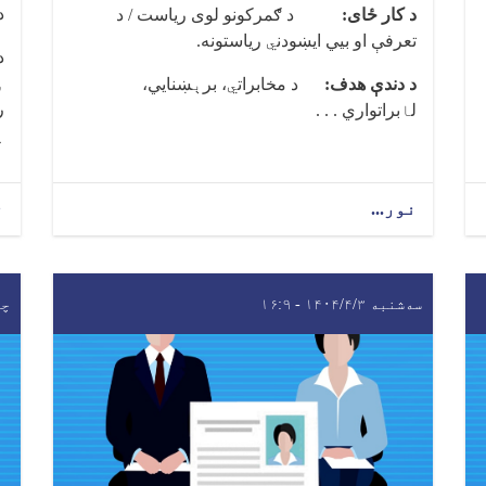
د
د کار ځای:
د ګمرکونو لوی ریاست / د
تعرفې او بیي ایښودن
ي
ریاستونه
.
د
و
د دندې هدف:
د مخابرات
ي
، بر
ې
ښنایي،
ر
ل
ا
براتواري . . .
پ
نور...
ن
سه‌شنبه ۱۴۰۴/۴/۳ - ۱۶:۹
چهار