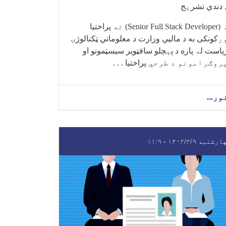
 دندي تشر
ې
ح
(Senior Full Stack Developer)
ته
پراختیا
ر
کونکی به د مالیې وزارت د معلوماتي ټکنالوژۍ
یاست ل
ه
پاره د پ
ې
چلو سافټویر سیسټمونو او
روګرامونو د طرحي
پراختیا . . .
ور...
شنبه ۱۴۰۳/۳/۹ - ۱۱:۹