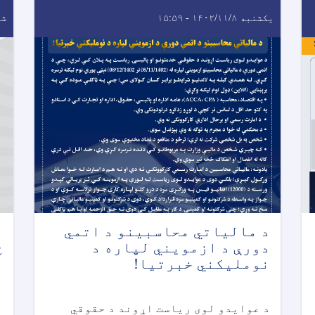
یکشنبه ۱۴۰۲/۱۱/۸ - ۱۵:۵۹
شنبه ۹
د مالياتي محاسبينو د اتمي
د
دورې د ازمويني لپاره د
څ
نومليکني خبرتیا!
پ
ت
د عوایدو لوی ریاست اړوند د حقوقي