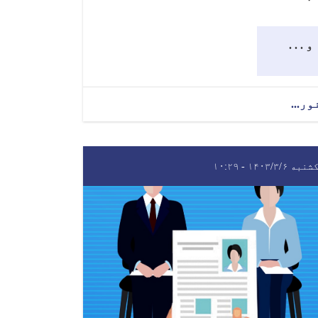
و . . .
ور...
به ۱۴۰۳/۳/۶ - ۱۰:۲۹