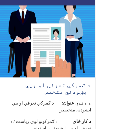
د ګمرکي تعرفې او بیي
ایښودني متخصص
د دندي
عنوان
:
د ګمرکي تعرفې او بیي
ایښودن
ي
متخصص
د کار ځای
:
د ګمرکونو لوی ریاست / د
تعرفې او بیي ایښودن
ي
ریاستونه