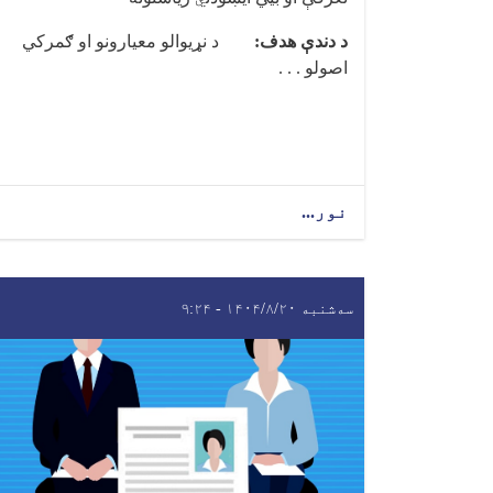
د دندې هدف:
د نړیوالو معیارونو او ګمرکي
اصولو . . .
نور...
سه‌شنبه ۱۴۰۴/۸/۲۰ - ۹:۲۴