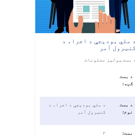
 ملي بودیجې د اجراء د
نټرول آمر
 بست ټولیز معلومات
د بست
ګڼه:
د بست
د ملي بودیجې د اجراء د
نوم:
کنټرول آمر
بست:
۳