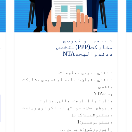
د عامه او خصوصي
د
مشارکت(PPP)متخصص
ک
ددندوالیحهNTA
د
د دندې عمومي معلومات:
د دندې عنوان:د عامه او خصوصي مشارکت
متخصص
بست:NTA
وزارت یا اداره:د مالیې وزارت
مربوطهبخش:د دولتي امالکو لوی ریاست
دبستموقعیت:کابل
دبستونوشمیر:1
راپورورکوي:د پالن . . .