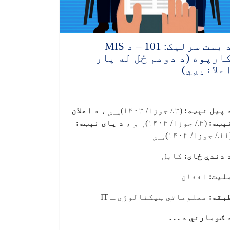
د بست سرلیک: 101 – د MIS
ارپوه (د دوهم ځل له پار
علانیږي)
 پیل نېټه:
(۳./ جوزا/ ۱۴۰۳)
،
د اعلان
هـ ش
ېټه:
(۳./ جوزا/ ۱۴۰۳)
،
د پای نېټه:
هـ ش
۱۴)
هـ ش
 دندې ځای:
کابل
لیت:
افغان
بقه:
معلوماتي ټیکنالوژي ـ
IT
 ګومارني د . . .