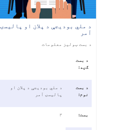
د ملي بودیجې د پلان او پالیسۍ
آمر
د بست ټولیز معلومات
د بست
ګڼه:
د بست
د ملي بودیجې د پلان او
نوم:
پالیسۍ آمر
بست:
۳