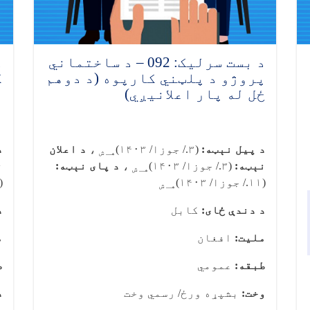
د بست سرلیک: 092 – د ساختماني
پروژو د پلټني کارپوه (د دوهم
ک
ځل له پار اعلانیږي)
ا
د پیل نېټه:
(۳./ جوزا/ ۱۴۰۳)
،
د اعلان
د
هـ ش
نېټه:
(۳./ جوزا/ ۱۴۰۳)
،
د پای نېټه:
ن
هـ ش
(۱۱./ جوزا/ ۱۴۰۳)
(۱۱./ جوزا/ ۰۳
هـ ش
د دندې ځای:
کابل
د
ملیت:
افغان
م
طبقه:
عمومي
ط
وخت:
بشپړه ورځ/ رسمي وخت
د