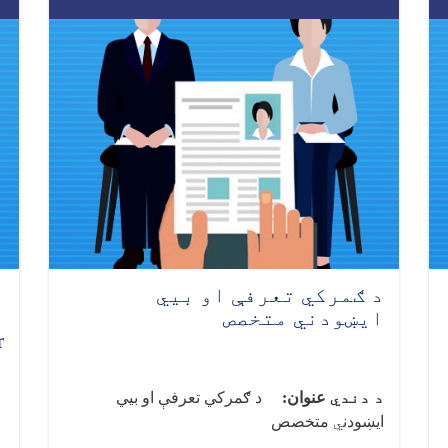
د ګمرکي تعرفې او بیي
د
ایښودني متخصص
)
د دندي
عنوان:
د ګمرکي تعرفې او بیي
ب
ایښودن
ي
متخصص