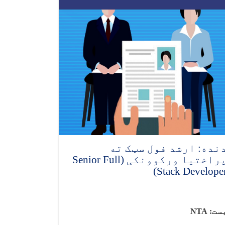
نده: ارشد فول سټک ته
پراختیا ورکوونکی (Senior Full
Stack Developer
ست:
NTA