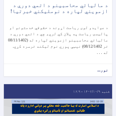
د مالياتي محاسبينو د اتمي دورې د
ازمويني لپاره د نومليکني خبرتیا!
د عوایدو لوی ریاست اړوند د حقوقي خدمتونو او
پالیسۍ ریاست په پلان کي لري، چي د اتمي دورې د
مالیاتي محاسبینو ازمویني لپاره له (08/11/1402
تر 08/12/1402) نېټې پوري نوم لیکنه ترسره کړي.
له . . .
نور...
شنبه ۱۴۰۲/۱۰/۹ - ۱۶:۹