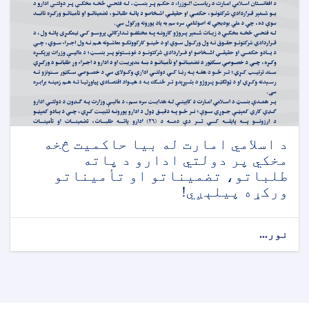
د اسلامي امارت له بیا حاکمیت څخه
مخکي پر دولتي ادارو د پاته
طلباتو، تضمیناتو او تأمیناتو
ورکړه پیلېږي!
نور...