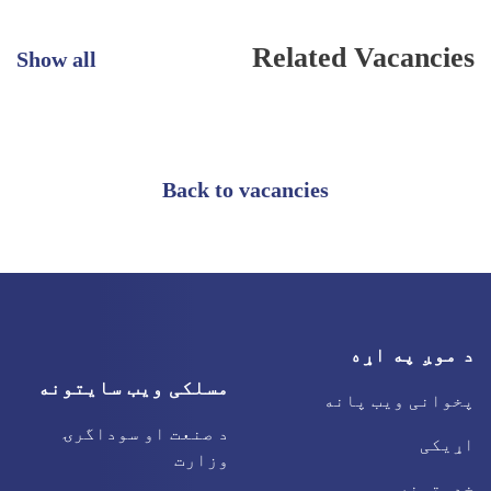
Related Vacancies
Show all
Back to vacancies
د موږ په اړه
مسلکی ویب سایتونه
پخوانی ویب پانه
د صنعت او سوداگرۍ
اړیکی
وزارت
خدمتونه