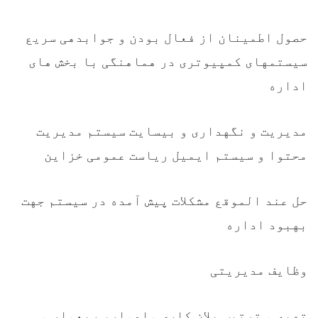
حصول اطمینان از فعال بودن و جوابدهی سریع
سیستمهای کمپیوتری در هماهنگی با بخش های
اداره
مدیریت و نگهداری و بیسایت سیستم مدیریت
محتوا و سیستم ایمیل ریاست عمومی خزاین
حل عند الموقع مشکلات پیش آمده در سیستم جهت
بهبود اداره
وظایف مدیریتی
تهیه و ترتیب پلان کاری ماهوار، ربعوار و