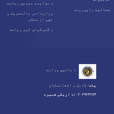
د عوایدو عمومي ریاست
فعالیت راپورونه
وزارت امر بالمعروف و
نهی از منکر
د گمرکونو لوی ریاست
د مالیي وزارت
پته
:
کابل ، افغانستان
:د اړیکی شمیره
۰۲۰۲۹۲۴۲۷۳