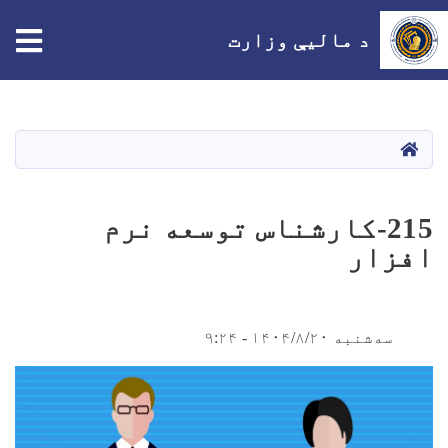
tion
د مالیې وزارت
اصلي
منځپانګه
دانګل
HOME
215-کارشناس توسعه نرم
افزار
سه‌شنبه ۱۴۰۴/۸/۲۰ - ۹:۲۴