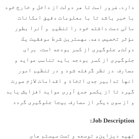
دارد. ضرور است تا هر دولت از داخل و خارج خود
با خبر باشد تا با معلومات دقيق امکانات
مالی دست داشته خود را تنظيم و آنرا بطور
مؤثر تخصيص دهد. مهمترين شرط موفقيت يک
دولت، جلوگيری از کسر بودجه است. برای
جلوگيری از کسر بودجه بايد تناسب عوايد و
مصارف در نظر گرفته شود و در تنظيم امور
انها تدابير جدی اتخاذ و اقدامات لازم صورت
گيرد تا از يکسو جمع آوری عوايد افزايش يابد
و از سوی ديگر از مصارف بيجا جلوگيری گردد
Job Description:
تهیه دیزاین، توسعه و تست سیستم های