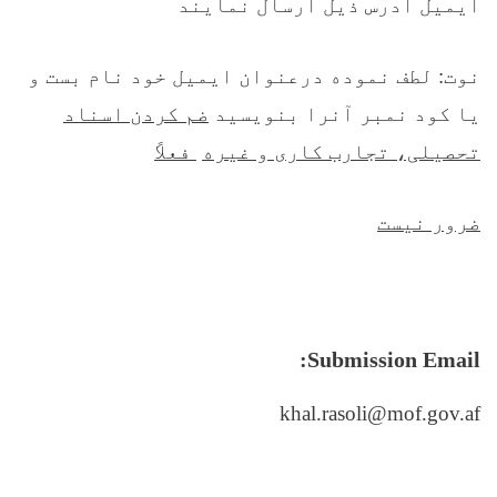
ایمیل ادرس ذیل ارسال نمایند
نوت: لطف نموده درعنوان ایمیل خود نام بست و
یا کود نمبر آنرا بنویسید
ضم کردن اسناد
تحصیلی، تجارب کاری و غیره
فعلاً
ضرور نیست
Submission Email:
khal.rasoli@mof.gov.af