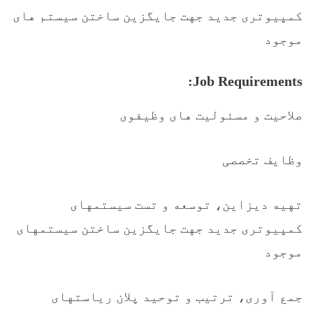
کمپیوتری جدید جهت جایگزین ساختن سیستم های
موجود
Job Requirements:
صلاحیت و مسئولیت های وظیفوی
وظایف تخصصی
تهیه دیزاین، توسعه و تست سیستمهای
کمپیوتری جدید جهت جایگزین ساختن سیستمهای
موجود
جمع آوری، ترتیب و توحید پلان ریاستهای