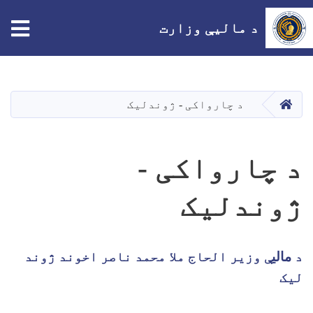
tion
د مالیې وزارت
اصلي
منځپانګه
دانګل
HOME
د چارواکی - ژوندلیک
د چارواکی -
ژوندلیک
د
مالي
ې وزیر
الحاج ملا محمد ناصر اخوند ژوند
لیک