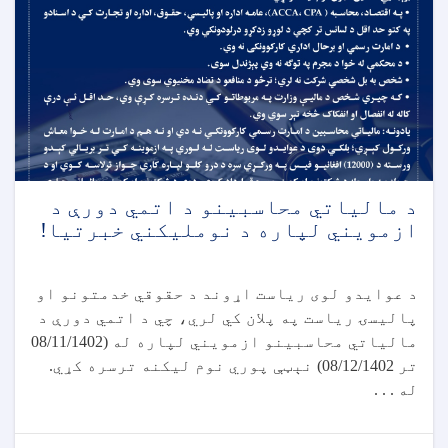
د مالياتي محاسبينو د اتمي دورې د
ازمويني لپاره د نومليکني خبرتیا!
د عوایدو لوی ریاست اړوند د حقوقي خدمتونو او
پالیسۍ ریاست په پلان کي لري، چي د اتمي دورې د
مالیاتي محاسبینو ازمویني لپاره له (08/11/1402
تر 08/12/1402) نېټې پوري نوم لیکنه ترسره کړي.
له . . .