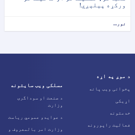
ورکړه پیلېږي!
نور...
د موږ په اړه
مسلکی ویب سایتونه
پخوانی ویب پانه
د صنعت او سوداگرۍ
اړیکی
وزارت
خدمتونه
د عوایدو عمومي ریاست
فعالیت راپورونه
وزارت امر بالمعروف و