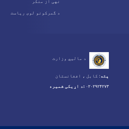
نهی از منکر
د گمرکونو لوی ریاست
د مالیي وزارت
پته
:
کابل ، افغانستان
:د اړیکی شمیره
۰۲۰۲۹۲۴۲۷۳