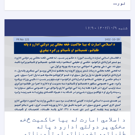
نور...
شنبه ۱۴۰۲/۱۰/۹ - ۱۶:۹
د اسلامي امارت له بیا حاکمیت څخه
مخکي پر دولتي ادارو د پاته
طلباتو، تضمیناتو او تأمیناتو