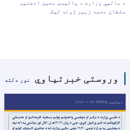
د مالیې وزارت د پالیسۍ معین انجنیر
سلطان محمد زبیر ژوند لیک
وروستی خبرتیاوي
نور دلته
دوشنبه ۱۴۰۳/۴/۲۵ - ۱۲:۲۰