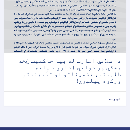
د اسلامي امارت له بیا حاکمیت څخه
مخکي پر دولتي ادارو د پاته
طلباتو، تضمیناتو او تأمیناتو
ورکړه پیلېږي!
نور...