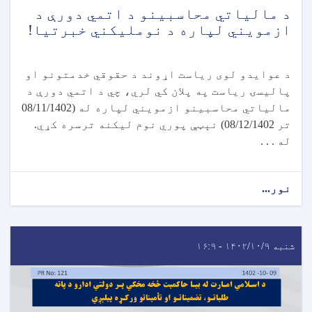
د مالياتي محاسبينو د اتمي دورې د
ازمويني لپاره د نومليکني خبرتیا!
د عوایدو لوی ریاست اړوند د حقوقي خدمتونو او
پالیسۍ ریاست په پلان کي لري، چي د اتمي دورې د
مالیاتي محاسبینو ازمویني لپاره له (08/11/1402
تر 08/12/1402) نېټې پوري نوم لیکنه ترسره کړي.
له . . .
نور...
شنبه ۱۴۰۲/۱۰/۹ - ۱۶:۹