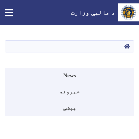
tion
د مالیې وزارت
اصلي
منځپانګه
دانګل
HOME
Events menu
News
خبرونه
پېښې