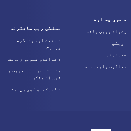
د موږ په اړه
مسلکی ویب سایتونه
پخوانی ویب پانه
د صنعت او سوداگرۍ
اړیکی
وزارت
خدمتونه
د عوایدو عمومي ریاست
فعالیت راپورونه
وزارت امر بالمعروف و
نهی از منکر
د گمرکونو لوی ریاست