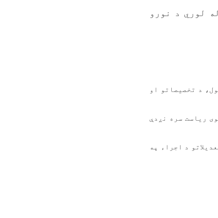
ه لوري د نورو
ل، د تخصیصاتو او
وی ریاست سره نږدې
دیلاتو د اجراء په