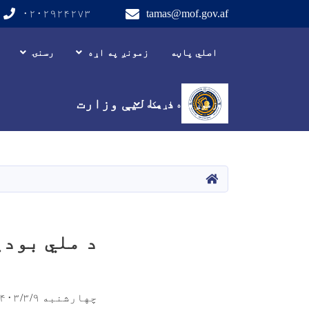
۰۲۰۲۹۲۴۲۷۳
tamas@mof.gov.af
Main navigation
اصلي پاڼه
زمونږ په اړه
رسنۍ
د مالیې وزارت
زموږ سره اړیکه
HOME
د ملي بودی
چهارشنبه ۱۴۰۳/۳/۹ - ۱۱:۹