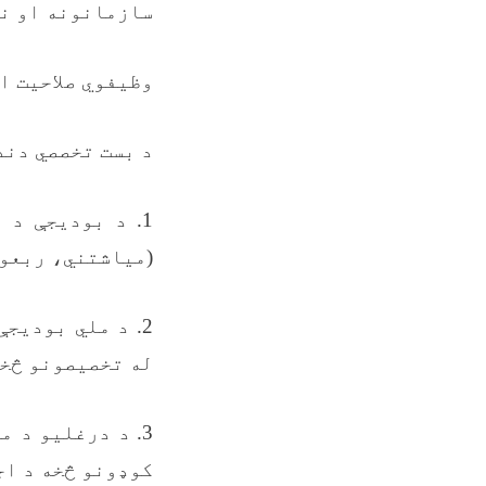
سازمانونه او نو
وظیفوي صلاحیت ا
د بست تخصصي دند
1. د بودیجې د 
(میاشتني، ربعوا
2. د ملي بودیج
له تخصیصونو څخه
3. د درغلیو د 
کوډونو څخه د اج