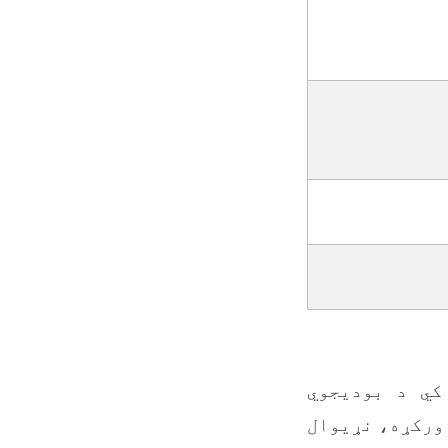
کي د بودیجوي
 ورکړه، نړیوال