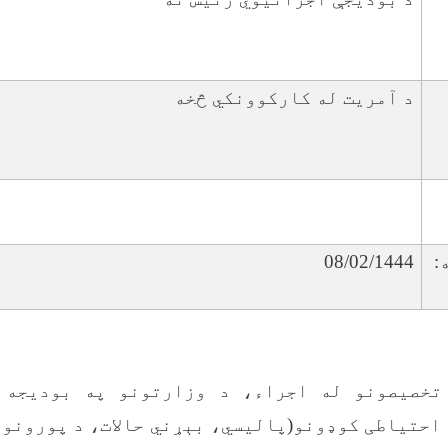
د آمریت له کارکوونکي څخه
:
08/02/1444
تخصیصونو له اجراء، د وزارتونو په بودیجه 
احتیاطی کوډونو(پالیسي، بېړني حالات، د پورونو