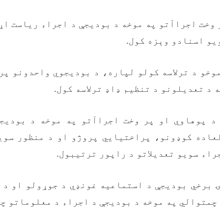
پر وخت اجراآتو په موخه د بودیجې د اجراء ریاست ا
یو اسنادو وېزه کول.
 موخو د ترلاسه کولو لپاره، د بودیجوي واحدونو پ
 د تعدیلونو د تنظیم ډاډ ترلاسه کول.
مر د پوهاوي او پر وخت اجراآتو په موخه د بودیج
عاده کوډونو، پراختیايي پروژو او د منظور سوی
راء سویو تعدیلاتو د راپور ترتیبول.
نۍ برخي بودیجې د استماعیه غونډي د جوړولو او د 
چمتوالي په موخه د بودیجې د اجراء د معلوماتو چم