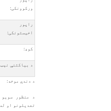
ورکوونکی:
راپور
اخیستونکی:
کوډ:
د بیاکتنې نېټه
د دندې موخه:
د منظور سویو 
تعدیلونو او له 