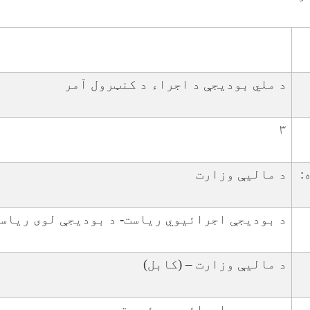
د ملي بودیجې د اجراء د کنټرول آمر
۳
:
د مالیې وزارت
د بودیجې اجرائیوي ریاست- د بودیجې لوی ریاس
د مالیې وزارت – (کابل)
د بودیجې اجرائیوي رئیس ته