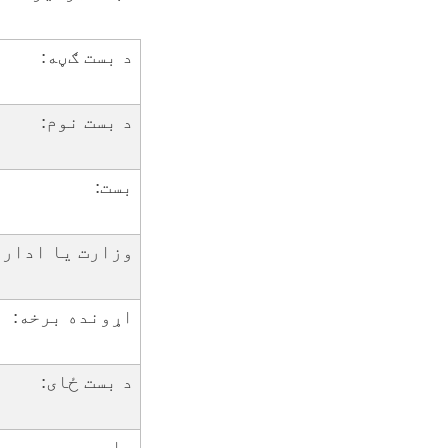
د بست ګڼه:
د بست نوم:
بست:
وزارت یا اداره
اړونده برخه:
د بست ځای:
راپور