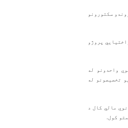
ړوندو سکتورونو
راختیایي پروژو
وي واحدونو له
و تخصیصونو له
نوي مالي کال د
تو کول.