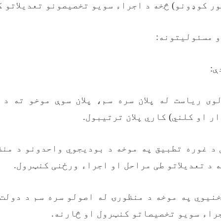
ر کوډونو) څخه د اجراء سویو تخصیصونو تعدیلاتو ک
و مسئولیتونه:
ې:
لوی ریاست له پلان سره سم، پلان سوې موخو ته د
ر او کلني) کاري پلان ترتیبول.
ې د غوره تطبیق په موخه د بودیجوي واحدونو د من
 د تعدیلاتو طی مراحل او اجراء ورځنی کنټرول.
مخنیوي په موخه د منظورۍ له اصولو سره سم د دولت
راء سویو تخصیصاتو کنټرول او څارنه.