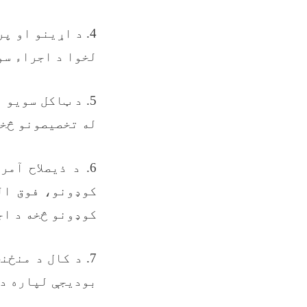
4. د اړینو او 
لخوا د اجراء سو
5. د ټاکل سویو
له تخصیصونو څخه
6. د ذیصلاح آ
کوډونو، فوق ال
کوډونو څخه د اج
7. د کال د منځ
بودیجې لپاره د 