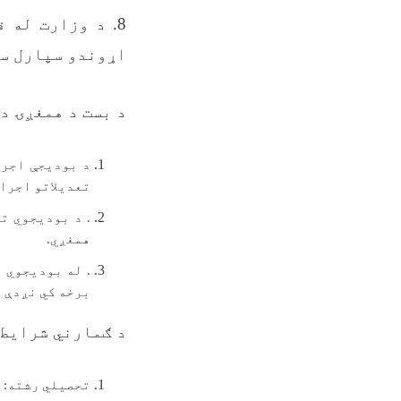
8. د وزارت له
اړوندو سپارل سو
د بست د همغږۍ د
د بودیجې اجرا
تعدیلاتو اجراء
. د بودیجوي ت
همغږي.
. له بودیجوي 
برخه کي نږدې 
د ګمارني شرایط (
تحصیلي رشته: