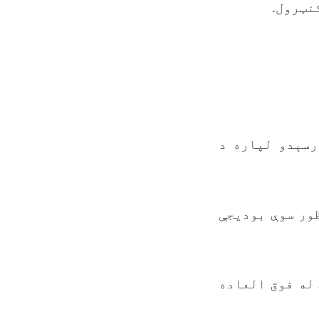
نټرول.
 رسېدو لپاره د
ظور سوې بودیجې
 له فوق العاده