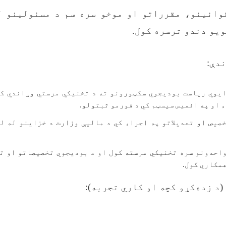
 قوانینو، مقرراتو او موخو سره سم د مسئولینو ل
یو دندو ترسره کول.
ندې:
یوي ریاست بودیجوي سکټورونو ته د تخنیکي مرستي وړاندي کو
 او په افمیس سیسټم کي د فورمو ثبتولو.
خصیص او تعدیلاتو په اجراء کي د مالیې وزارت د خزاینو له ل
واحدونو سره تخنیکي مرسته کول او د بودیجوي تخصیصاتو او تع
همکاري کول.
د زده‌کړو کچه او کاري تجربه):