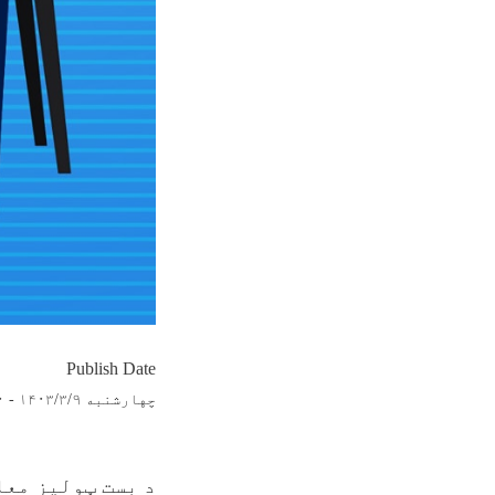
Publish Date
چهارشنبه ۱۴۰۳/۳/۹ - ۱۲:۰
د بست ټولیز معل