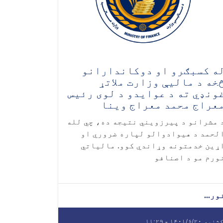
ه کسبګرو او دوکاندارانو
خه د مالیې وزارت ملاتړ
ونډي ته د عوایدو د لوی رئیس
عراج محمد معراج وینا
 مشرانو د پیرزویني نتیجه ده، چي لله
لحمد د هیوادوالو لپاره ضروري او
ړین خدمتونه وړاندي کوو. مالیاتي
ورم مو د اصنافو
ور...
ه ۱۴۰۱/۶/۲۰ - ۱۱:۲۹