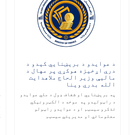
د عوایدو د برېښنايي کېدو د
د
درې اړخیزه هوکړي پر مهال د
و
ماليې وزیر الحاج ملاهدایت
م
الله بدري وینا
ا
په برېښنايي او شفاف ډول د ملي عوایدو
ف
د راټولېدو په موخه د الکټرونیکي
ا
تذکرو سیسټم او د عوایدو راټولو
آ
معلوماتي او مدیریتي سیسټم
ه