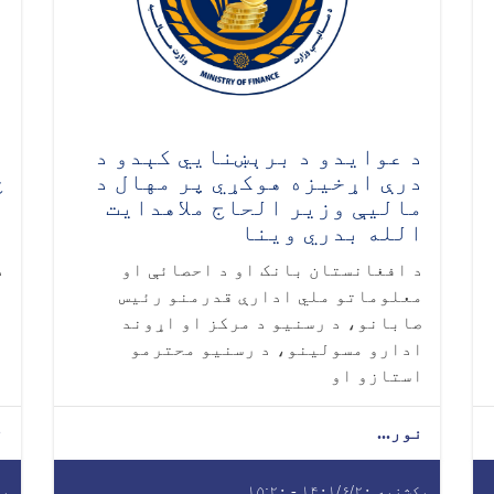
د عوایدو د برېښنايي کېدو د
ل
درې اړخیزه هوکړي پر مهال د
څ
ماليې وزیر الحاج ملاهدایت
غ
الله بدري وینا
م
د افغانستان بانک او د احصائې او
د
معلوماتو ملي ادارې قدرمنو رئيس
ا
صابانو، د رسنيو د مرکز او اړوند
ا
ادارو مسولينو، د رسنیو محترمو
ن
استازو او
نور...
ن
یکشنبه ۱۴۰۱/۶/۲۰ - ۱۵:۲۰
یکشنب