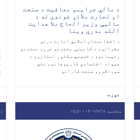
د مالي جرایمو معافیت د صنعت
د
او تجارت ملاتړ غونډي ته د
ا
ماليې وزیر الحاج ملا هدایت
ع
الله بدري وینا
ع
م
د افغانستان اسلامي امارت درنو
م
مشرانو، د کابینې محترمو غړو، محترمو
څ
رئیسانو، د خصوصي سکتور استازو، د
ر
هیواد اقتصادي کارپوهانو، ملي
ځ
سوداګرو، صنعت کارانو
ا
نور...
ن
سه‌شنبه ۱۴۰۱/۸/۱۷ - ۱۵:۵۰
دوشنب