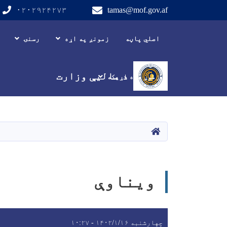
۰۲۰۲۹۲۴۲۷۳
tamas@mof.gov.af
Main navigation
اصلي پاڼه
زمونږ په اړه
رسنۍ
د مالیې وزارت
زموږ سره اړیکه
HOME
ويناوې
چهارشنبه ۱۴۰۲/۱/۱۶ - ۱۰:۲۷