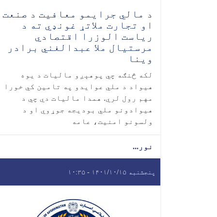
د مالي جرایمو معافیت د صنعت
او تجارت ملاتړ غونډي ته د
ریاست الوزرا اقتصادي
مرستیال ملا عبدالغني برادر
وینا
لکه څنګه چي پوهېږو مالیات د یوه
هیواد د ملي عوایدو په تامین کي خورا
مهم رول لري. همدا مالیات دي چي د
هیوادونو ملي بودیجه جوړوي او د
ولسونو امنیت، عامه
نور...
پنجشنبه ۱۴۰۱/۱۰/۱۵ - ۱۰:۳۵