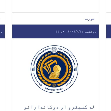
نور...
ن
دوشنبه ۱۴۰۱/۸/۱۶ - ۱۱:۵۰
دوشنب
له کسبګرو او دوکاندارانو
د