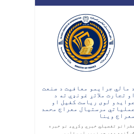
 مالي جرایمو معافیت د صنعت
و تجارت ملاتړ غونډي ته د
وایدو لوی ریاست کفیل او
ملیاتي مرستیال معراج محمد
عراج وینا
شرانو تفصیلي خبري وکړې، نو خبره
رگنده ده، چي زموږ او ستاسو