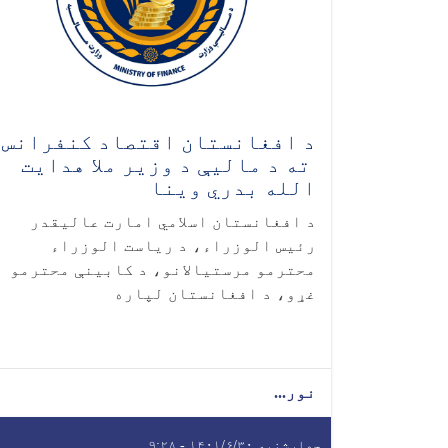
د افغانستان اقتصاد کنفرانس
ته د مالیې د وزير ملا هدایت
الله بدري وینا
د افغانستان اسلامي امارت عاليقدر
رئیس الوزراء، د ریاست الوزراء
محترمو مرستیالانو، د کابينې محترمو
غړو، د افغانستان لپاره
نور...
چهارشنبه ۱۴۰۱/۶/۳۰ - ۹:۲۸