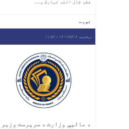
فقد قال الله تبارک و. . .
نور...
دوشنبه ۱۴۰۱/۸/۱۶ - ۱۱:۵۲
د ماليې وزارت د سرپرست وزیر