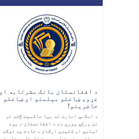
د افغانستان بانک مشرتابه او
غړو، ښاغلو مېلمنو او ښاغلو
حاضرینو!
د اسلامي امارت له بیا حاکمیت څخه تر
نن ورځي پوري زه د افغانستان د یوه
اساسي او کلیدي ارګان د خادم په توګه
د ملت په خدمت او د بیت المال مسؤل وم.