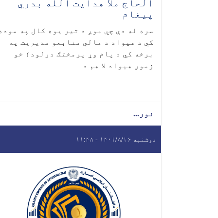
الحاج ملا هدایت الله بدري
پیغام
سره له دې چي موږ د تیر یوه کال په موده
کي د هیواد د مالي منابعو مدیریت په
برخه کي د پام وړ پرمختګ درلود؛ خو
زموږ هیواد لا هم د
نور...
دوشنبه ۱۴۰۱/۸/۱۶ - ۱۱:۴۸