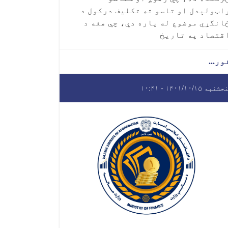
اټولېدل او تاسو ته تکلیف درکول د
انگړي موضوع له پاره دي، چي هغه د
قتصاد په تاریخ
ور...
نبه ۱۴۰۱/۱۰/۱۵ - ۱۰:۴۱