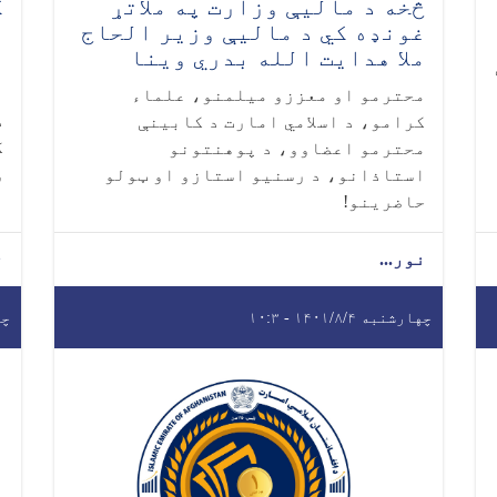
څخه د مالیې وزارت په ملاتړ
ک
غونډه کي د ماليې وزیر الحاج
ا
ملا هدایت الله بدري وینا
ا
و
محترمو او معززو میلمنو، علماء
د
کرامو، د اسلامي امارت د کابينې
ک
محترمو اعضاوو، د پوهنتونو
و
استاذانو، د رسنيو استازو او ټولو
حاضرينو!
نور...
ن
چهارشنبه ۱۴۰۱/۸/۴ - ۱۰:۳
چهار