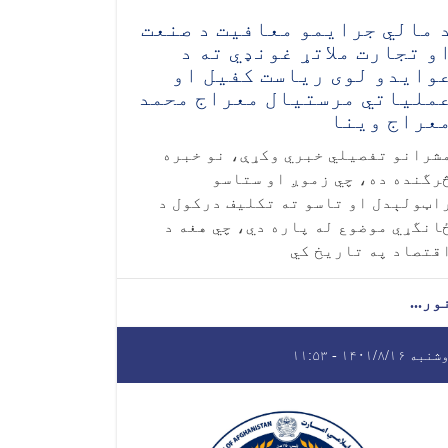
 مالي جرایمو معافیت د صنعت
و تجارت ملاتړ غونډي ته د
وایدو لوی ریاست کفیل او
ملیاتي مرستیال معراج محمد
عراج وینا
شرانو تفصیلي خبري وکړې، نو خبره
رگنده ده، چي زموږ او ستاسو
اټولېدل او تاسو ته تکلیف درکول د
انگړي موضوع له پاره دي، چي هغه د
قتصاد په تاریخ کي
ور...
ه ۱۴۰۱/۸/۱۶ - ۱۱:۵۳