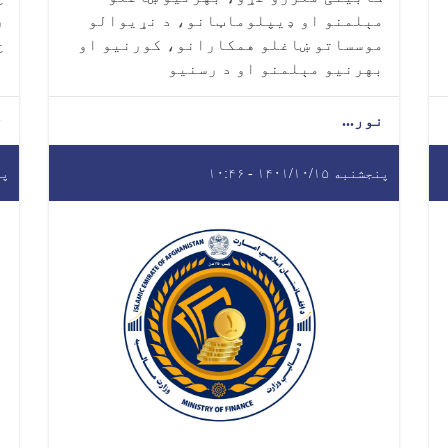
مېلمنو او ډیپلوماټانو، د نړيوالو
ر
موسساتو ښاغلو همکارانو، کورنیو او
ځ
بهرنیو مېلمنو او د رسنیو
ا
نور...
ن
پنجشنبه ۱۴۰۱/۱۰/۱۵ - ۱۰:۴۶
پنجش