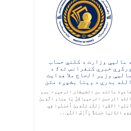
 مالیې وزارت د کلني حساب
رکړي خبري کنفرانس ته؛ د
الیې وزیر الحاج ملا هدايت
لله بدري د وینا بشپړه متن
اعوذ بالله من الشیطان الرجیم - بسم
لله الرحمن الرحیم: قُلْ يَا عِبَادِ الَّذِينَ
مَنُوا اتَّقُوا رَبَّكُمْ لِلَّذِينَ أَحْسَنُوا فِي
َذِهِ الدُّنْيَا حَسَنَةٌ وَأَرْضُ اللَّهِ. . .