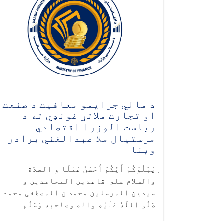
د مالي جرایمو معافیت د صنعت
او تجارت ملاتړ غونډي ته د
ریاست الوزرا اقتصادي
مرستیال ملا عبدالغني برادر
وینا
ِیَبْلُوَكُمْ أَیُّكُمْ أَحْسَنُ عَمَلًا
و الصلاة
والسلام على قاعدین المجاهدین و
سیدین المرسلین محمد ن المصطفی محمد
صَلَّى اللَّهُ عَلَيْهِ واله وصاحبه وَسَلَّم