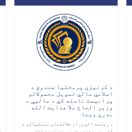
د کرنیزي پرمختیا صندوق د
د
اسلامي مالي تمویل محصولاتو
ا
پرانيست ناسته کي د مالیې د
ع
وزیر الحاج ملا هدایت الله
ع
بدري وینا
م
د ریاست الوزراء جلالتماب مرستیال، د
م
کابینی معززو غړو، بهرنیو ښاغلو
څ