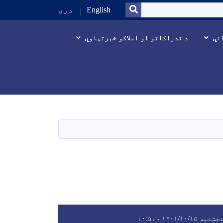
SEARCH
English
دری
ني
د تدراکاتو او املاکو خبرتیاوي
نبه ۱۴۰۱/۱۰/۱۵ - ۱۰:۵۱