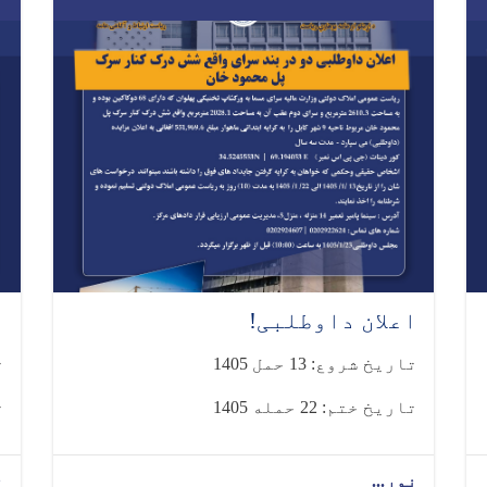
اعلان داوطلبی!
ا
تاریخ شروع: 13 حمل 1405
ت
تاریخ ختم: 22 حمله 1405
ت
نور...
ن