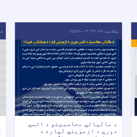
یکشنبه ۱۴۰۲/۱۱/۸ - ۱۵:۵۹
شنبه ۹
د مالياتي محاسبينو د اتمي
د
دورې د ازمويني لپاره د
څ