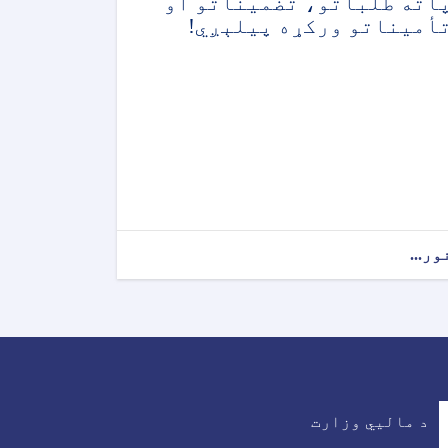
اته طلباتو، تضمیناتو او
أمیناتو ورکړه پیلېږي!
ور...
د مالیي وزارت