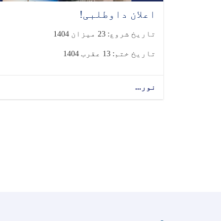
اعلان داوطلبی!
تاریخ شروع: 23 میزان 1404
تاریخ ختم: 13 عقرب 1404
نور...
Pagination