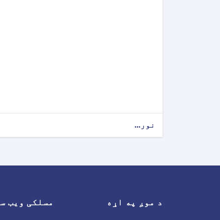
نور...
د موږ په اړه
مسلکی ویب س