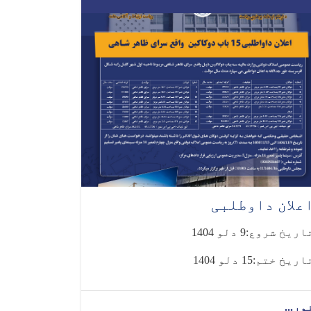
علان داوطلبی
اریخ شروع:9 دلو 1404
اریخ ختم:15 دلو 1404
ور...