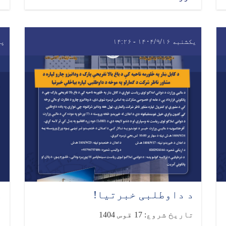
یکشنبه ۱۴۰۴/۹/۱۶ - ۱۴:۲۶
پنجش
د داوطلبی خبرتیا!
د
تاریخ شروع: 17 قوس 1404