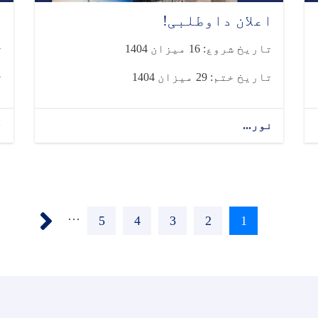
اعلان داوطلبی!
ا
تاریخ شروع: 16 میزان 1404
ت
تاریخ ختم: 29 میزان 1404
ت
نور...
ن
››
…
1
اوسنی
2
Page
3
Page
4
Page
5
Page
پاڼه