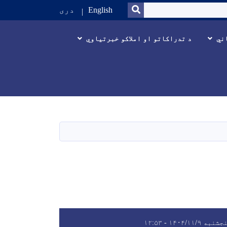
SEARCH
English
دری
ني
د تدراکاتو او املاکو خبرتیاوي
نبه ۱۴۰۴/۱۱/۹ - ۱۲:۵۳