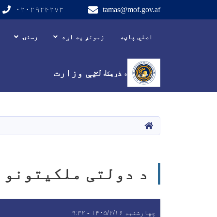
۰۲۰۲۹۲۴۲۷۳
tamas@mof.gov.af
Main navigation
اصلي پاڼه
زمونږ په اړه
رسنۍ
د مالیې وزارت
زموږ سره اړیکه
HOME
د دولتی ملکیتونو 
چهارشنبه ۱۴۰۵/۲/۱۶ - ۹:۳۲