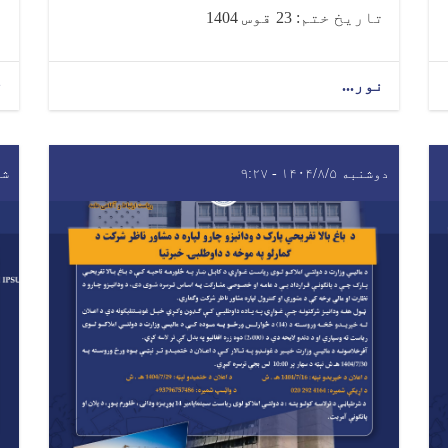
تاریخ ختم: 23 قوس 1404
نور...
ن
دوشنبه ۱۴۰۴/۸/۵ - ۹:۲۷
شنبه ۳