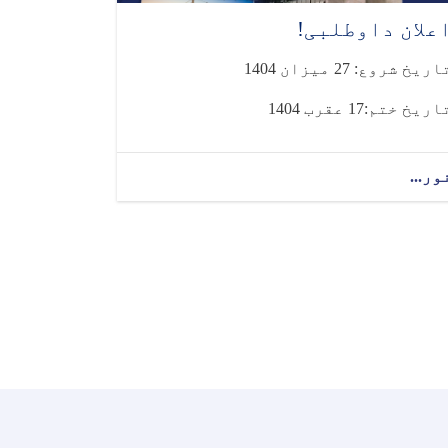
علان داوطلبی!
اریخ شروع: 27 میزان 1404
اریخ ختم:17 عقرب 1404
ور...