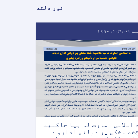
نور دلته
۱۴۰۲/۱۰/ - ۱۶:۹
 اسلامي امارت له بیا حاکمیت
خه مخکي پر دولتي ادارو د