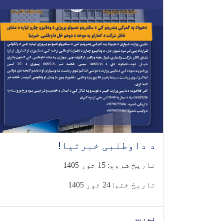
د داوطلبی خبرتیا!
تاریخ شروع: 15 ثور 1405
تاریخ ختم: 24 ثور 1405
نور...