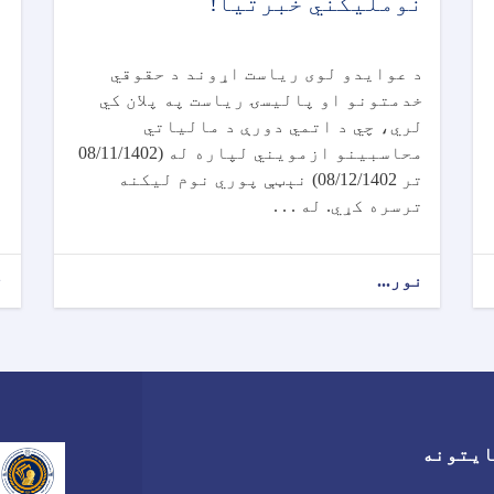
نومليکني خبرتیا!
پ
ت
د عوایدو لوی ریاست اړوند د حقوقي
خدمتونو او پالیسۍ ریاست په پلان کي
لري، چي د اتمي دورې د مالیاتي
محاسبینو ازمویني لپاره له (08/11/1402
تر 08/12/1402) نېټې پوري نوم لیکنه
ترسره کړي. له . . .
نور...
ن
ایتونه