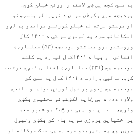
په ملي کچه یې ښې لاسته راوړني خپلي کړې.
بوديجه موږ وکولای سوای د نړیوالو بنسټونو
او مرستو پرته له خپلو کورنیو عوایدو په لږو
امکاناتو سره په لومړي سر کي د ۱۴۰۰ کال
وروستیو درو میاشتو بودیجه (۵۳) میلیارډه
افغانۍ او بیا د ۱۴۰۱کال لپاره یو کلنه
بودیجه چي (۲۳۱) میلیارډه افغانۍ کيږي ترتیب
کړو. مالیې وزارت د ۱۴۰۱ کال په ملي کي
بودیجه چي زموږ پر خپل کورني عوايدو باندي
ولاړه ده، د بې ځایه لګښتونو مخنیوي پکښي
وکړي، د عادي بوديجې تر څنګ یو شمېر هغه
پراختیایي پروژې هم په پام کي پکښي ونيول
سوې، چي په بشپړیدو سره به یې خلګ سوکاله او