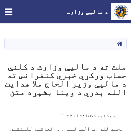
tion
د مالیې وزارت
اصلي
منځپانګه
دانګل
HOME
ملت ته د مالیې وزارت د کلني
حساب ورکړي خبري کنفرانس ته
د مالیې وزیر الحاج ملا هدايت
الله بدري د وینا بشپړه متن
سه‌شنبه ۱۴۰۱/۶/۸ - ۱۱:۵۹
الحمد لله رب العالمين، والعاقبة للمتقين