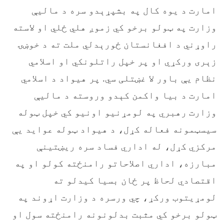
امارت د یوه کال په بشپړېدو سره د مالیې
وزارت په ټولو برخو کي زموږ هلي ځلي او لاسته
راوړني د افغانستان ځورېدلي ملت ته د خوښۍ
زېری ورکړي او پر خپل راتلونکي او اسلامي
نظام یې باور لا غښتلی سي. پر هیواد د اسلامي
امارت د بيا واکمن کېدو وروسته د مالیې
وزارت رهبري په لومړنیو اونيو کي خپل ټوله
سیسټمونه فعاله کړل، د هيواد ټوله عوايد يې
مرکزي کړل، له اداري فساد سره ریښتینې
مبارزه، اداري اصلاحاتو رامنځته کولو او په
اقتصادي لحاظ پر ځان بسيا کيدلو ته
لومړیتوب ورکړ، چي ورسره د وزارت اړوند په
ټولو برخو کي مثبت بدلونونه رامنځته سول او