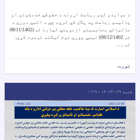
د عوایدو لوی ریاست اړوند د حقوقي خدمتونو او
پالیسۍ ریاست په پلان کي لري، چي د اتمي دورې د
مالیاتي محاسبینو ازمویني لپاره له (08/11/1402
تر 08/12/1402) نېټې پوري نوم لیکنه ترسره کړي.
له . . .
نور...
شنبه ۱۴۰۲/۱۰/۹ - ۱۶:۹