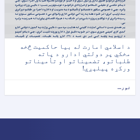
د اسلامي امارت له بیا حاکمیت څخه
مخکي پر دولتي ادارو د پاته
طلباتو، تضمیناتو او تأمیناتو
ورکړه پیلېږي!
نور...