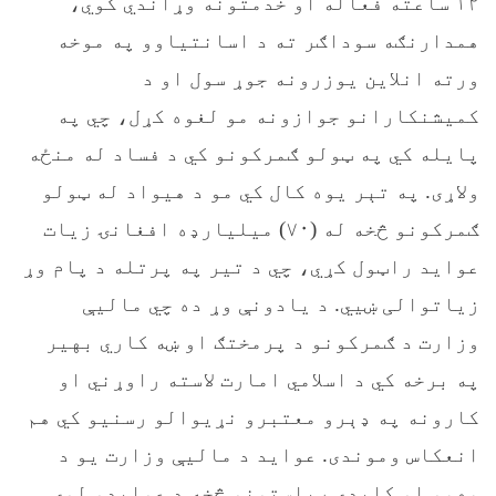
۱۲ ساعته فعاله او خدمتونه وړاندي کوي،
همدارنګه سوداګر ته د اسانتیاوو په موخه
ورته انلاین یوزرونه جوړ سول او د
کمیشنکارانو جوازونه مو لغوه کړل، چي په
پایله کي په ټولو ګمرکونو کي د فساد له منځه
ولاړی. په تېر يوه کال کي مو د هيواد له ټولو
ګمرکونو څخه له (۷۰) میلیارډه افغانۍ زیات
عواید راټول کړي، چي د تیر په پرتله د پام وړ
زیاتوالی ښیي. د یادونې وړ ده چي مالیې
وزارت د ګمرکونو د پرمختګ او ښه کاري بهیر
په برخه کي د اسلامي امارت لاسته راوړني او
کارونه په ډېرو معتبرو نړيوالو رسنیو کي هم
انعکاس وموندی. عواید د ماليې وزارت يو د
مهمو او کلیدي ریاستونو څخه د عوايدو لوی