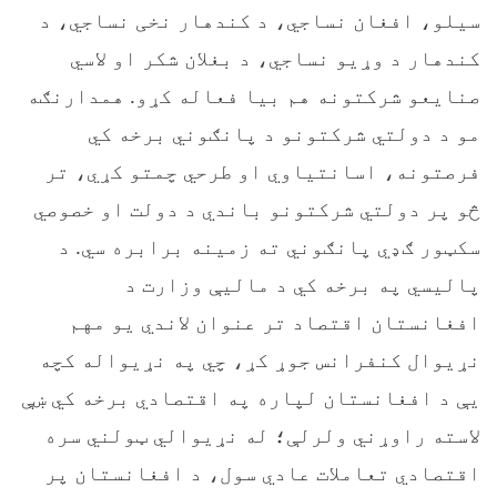
سیلو، افغان نساجي، د کندهار نخی نساجي، د
کندهار د وړیو نساجي، د بغلان شکر او لاسي
صنایعو شرکتونه هم بیا فعاله کړو. همدارنګه
مو د دولتي شرکتونو د پانګوني برخه کي
فرصتونه، اسانتیاوي او طرحي چمتو کړي، تر
څو پر دولتي شرکتونو باندي د دولت او خصوصي
سکټور ګډي پانګوني ته زمینه برابره سي. د
پاليسي په برخه کي د ماليې وزارت د
افغانستان اقتصاد تر عنوان لاندي یو مهم
نړیوال کنفرانس جوړ کړ، چي په نړیواله کچه
یې د افغانستان لپاره په اقتصادي برخه کي ښې
لاسته راوړني ولرلې؛ له نړیوالي ټولني سره
اقتصادي تعاملات عادي سول، د افغانستان پر