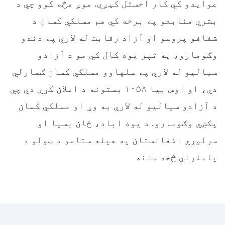
عوایدو کي کار اخستل کيږي. موږ هڅه کوو چي د
بشري منابعو په برخه کي هم مسلکي کسان د
شفافو پروسو او آزاد رقابت له لاري په دندو
وګومارو، په تېر يوه کال کي مو د آزادو
سياليو له لاري په سلهاوو مسلکي کسان ګمارلي
دي، او اوس بیا ۱۰۵۸ بستونه د اعلان کړي دي چي
د آزادو سياليو له لاري به وړ او مسلکي کسان
پکښي وګومارو. د یوه اباد، ځان بسيا او
سرلوړي افغانستان په هیله ستاسو د ټولو د
پاملرني څخه مننه