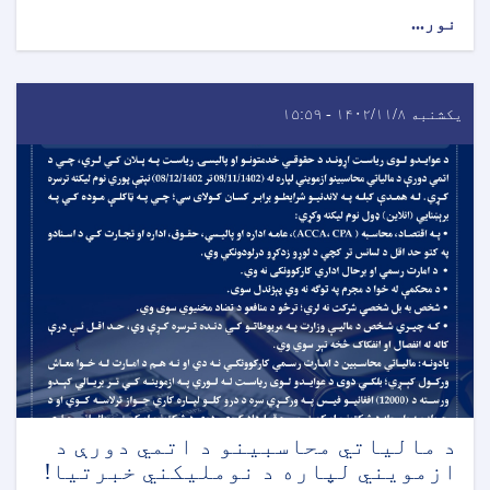
نور...
یکشنبه ۱۴۰۲/۱۱/۸ - ۱۵:۵۹
د مالياتي محاسبينو د اتمي دورې د
ازمويني لپاره د نومليکني خبرتیا!