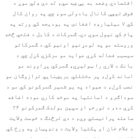
اقتصادي وضعه به يې ښه سي، له دې ډلي موږ د
قوش تېپې کانال یادولی سو، چي په روان کال
کي ۷ میلیارډه افغانۍ په بوديجه کي ورته په
پام کي نیول سوي دي. ګمرکات د کابل د فتحي څخه
وروسته مو په لومړنيو اونيو کي د ګمرکاتو
سیسټم فعاله کړي عوايد مو مرکزي کړل چي د
بانک د لاري را ټوليږي، ګمرکي پړاوونه مو
اسانه کړل، پر مختللي بریښنایي ترازوګان مو
نصب کړل، د هیواد په یو شمېر ګمرکونو کي مو د
سوداګرو د اسانتیا په موخه کاري موده اضافه
کړې ده، د تورخم او سپین بولدک ګمرکونو ۲۴
ساعته پرانیستي وي، د دې ترڅنګ د خوست ولایت
د غلام خان او پکتیا ولایت د ډنډپټان په ورځ کي