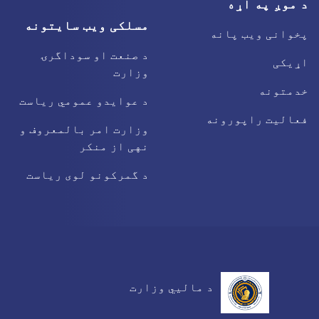
د موږ په اړه
مسلکی ویب سایتونه
پخوانی ویب پانه
د صنعت او سوداگرۍ
اړیکی
وزارت
خدمتونه
د عوایدو عمومي ریاست
فعالیت راپورونه
وزارت امر بالمعروف و
نهی از منکر
د گمرکونو لوی ریاست
د مالیي وزارت