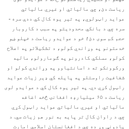
رياست دئ، چي مالياتي او غيري مالياتي
عوايد راټولوي، په تېر يوه کال کي ددې سره -
سره چي د بانکي محدوديتو په سبب د کاروبار
حجم کم سوی دئ؛ خو د عوايدو رياست د خپلو ښو
خدمتونو په وړاندي کولو، د تشکيلاتو په اصلاح
کولو، مسلکي کادرونو په ګومارولو، ماليه
ورکوونکو ته د اسانتياوو په وړاندي کولو او
شفافيت راوستلو په پایله کي ډېر زيات عوايد
راټول کړي دي. په تېر يوه کال کي د عوایدو لوی
ریاست د ۶۵ میلیارډه افغانۍ څخه اضافه
مالیاتي او غيري مالياتي عواید راټول کړي
چي د راوان کال تر پایه به نور هم زیات سي. د
یادونې وړ ده چي د افغانستان اسلامي امارت