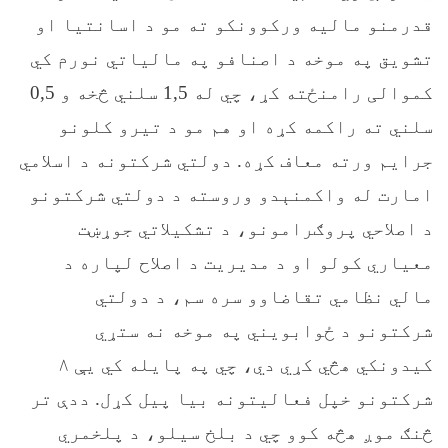
قدرمنو مالیه ورکوونکو ته مو د اسانتیا او
تشویق په موخه د اصنافو په مالیاتي نورم کي
کموالی رامنځته کړ، چي له 1,5 سلني څخه و 0,5
سلني ته راکمه کړه او هم مو د تیرو کلونو
جرایم ورته معاف کړه. دولتي شرکتونه د اسلامي
امارت له واکمنېدو وروسته د دولتي شرکتونو
د اصلاحي پروګرامونو، د تشکیلاتي جوړښت
معیاري کولو او د مدیریت د اصلاح لپاره د
مالي نظامي تقاضاوو سره سم، د دولتي
شرکتونو د ځوابویني په موخه نه ستړي
کيدونکي هڅي کړي دي، چي په پايله کي یې ۸
شرکتونو خپل فعالیتونه بیا پیل کړل. ددې تر
څنګ موږ هڅه کوو چي د بلخ سیلو، د پلخمري