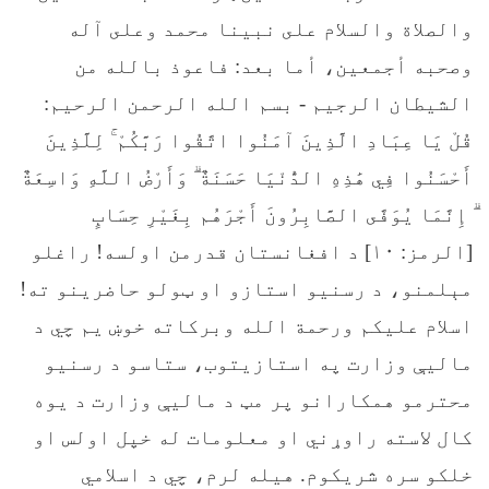
والصلاة والسلام على نبينا محمد وعلى آله
وصحبه أجمعين، أما بعد: فاعوذ بالله من
الشیطان الرجیم - بسم الله الرحمن الرحیم:
قُلْ يَا عِبَادِ الَّذِينَ آمَنُوا اتَّقُوا رَبَّكُمْ ۚ لِلَّذِينَ
أَحْسَنُوا فِي هَٰذِهِ الدُّنْيَا حَسَنَةٌ ۗ وَأَرْضُ اللَّهِ وَاسِعَةٌ
ۗ إِنَّمَا يُوَفَّى الصَّابِرُونَ أَجْرَهُم بِغَيْرِ حِسَابٍ
[الرمز: ۱۰] د افغانستان قدرمن اولسه! راغلو
مېلمنو، د رسنیو استازو او ټولو حاضرینو ته!
اسلام علیکم ورحمة الله وبرکاته خوښ یم چي د
مالیې وزارت په استازیتوب، ستاسو د رسنیو
محترمو همکارانو پر مټ د مالیې وزارت د یوه
کال لاسته راوړني او معلومات له خپل اولس او
خلکو سره شریکوم. هیله لرم، چي د اسلامي