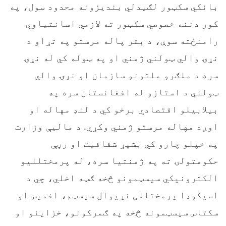
بانکي سکټور لګیدلي بندیزونه محدود سول، په
کور دننه خصوصي سکټور ته لازمي اسانتیاوي
رامنځته سوې، د بشر پاله مرستو په تړاو د
نړۍ والي ټولني ژمني او په ټوله کي له نړۍ
سره د ملګرو ملتونو سازمان او نړۍ والي
ټولني د استازو له افغانستان سره په
بیلابیلو اقتصادي برخو کي د لنډ مهاله او
اوږد مهاله مرستو ژمني وکړي. د مالیې وزارت
په خپلو چارو کي بشپړ شفافیت او رڼې
حکومتولۍ ته په ژمنتیا سره، له پرمختللیو
الکترونیکي سیسټمونو څخه ګټه اخلي، چي د
اسیکوډا پرمختللی نړیوال سیسټم، افمیس او
سکتاس سیسټمونه څخه په ګمرکونو، خزاینو او