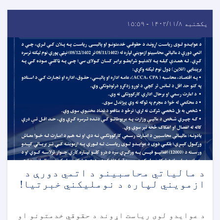
یکشنبه ۱۴۰۲/۱۱/۸ - ۱۵:۵۹
د مالياتي محاسبينو د اتمي دورې د
ازمويني لپاره د نومليکني خبرتیا!
د عوایدو لوی ریاست اړوند د حقوقي خدمتونو او