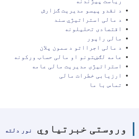
ریاست پیژندنه
د نقدو پیسو مدیریت ګزارش
د مالی استراتیژي سند
اقتصادی تحلیلونه
مالی راپور
د مالی اجرااتو د سمون پلان
عامه لګښتونو او مالی حساب ورکونه
استراتیژی مدیریت مالی عامه
ارزیابی خطرات مالی
تماس با ما
وروستی خبرتیاوي
نور دلته