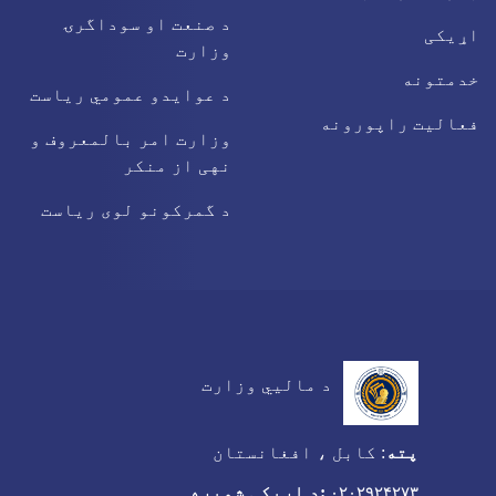
د صنعت او سوداگرۍ
اړیکی
وزارت
خدمتونه
د عوایدو عمومي ریاست
فعالیت راپورونه
وزارت امر بالمعروف و
نهی از منکر
د گمرکونو لوی ریاست
د مالیي وزارت
پته
:
کابل ، افغانستان
:د اړیکی شمیره
۰۲۰۲۹۲۴۲۷۳