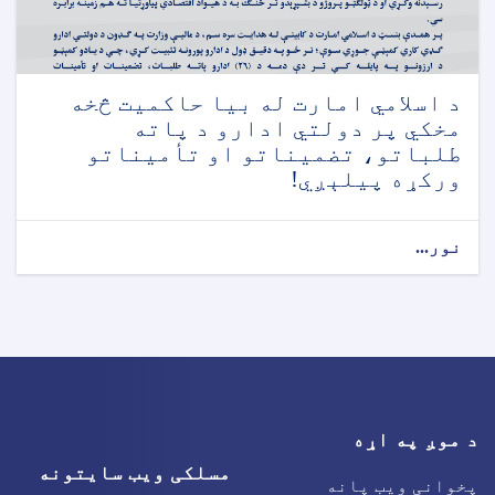
د اسلامي امارت له بیا حاکمیت څخه
مخکي پر دولتي ادارو د پاته
طلباتو، تضمیناتو او تأمیناتو
ورکړه پیلېږي!
نور...
د موږ په اړه
مسلکی ویب سایتونه
پخوانی ویب پانه