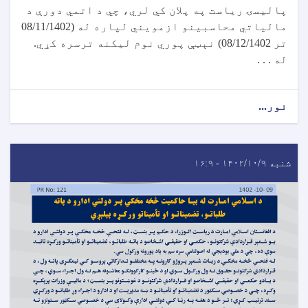
پالیسۍ ریاست په پلان کي لري، چي د اتمي دورې د
مالیاتي محاسبینو ازمویني لپاره له (08/11/1402
تر 08/12/1402) نېټې پوري نوم لیکنه ترسره کړي.
له . . .
نور...
شنبه ۱۴۰۲/۱۰/۹ - ۱۶:۹