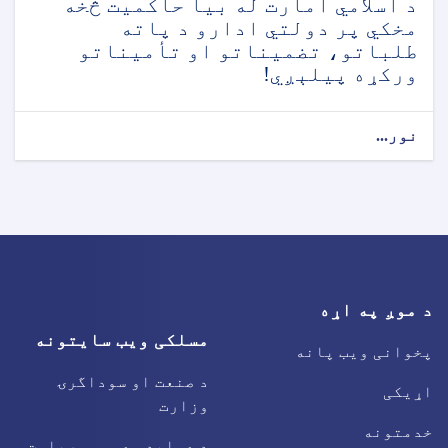
د اسلامي امارت له بیا حاکمیت څخه
مخکي پر دولتي ادارو د پاته
طلباتو، تضمیناتو او تأمیناتو
ورکړه پیلېږي!
نور...
د موږ په اړه
مسلکی ویب سایتونه
پخوانی ویب پانه
د صنعت او سوداگرۍ
اړیکی
وزارت
خدمتونه
د عوایدو عمومي ریاست