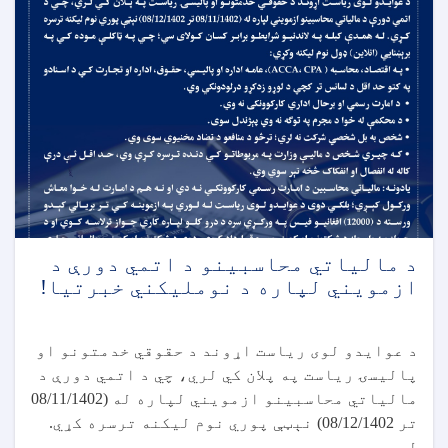
د مالياتي محاسبينو د اتمي دورې د
ازمويني لپاره د نومليکني خبرتیا!
د عوایدو لوی ریاست اړوند د حقوقي خدمتونو او
پالیسۍ ریاست په پلان کي لري، چي د اتمي دورې د
مالیاتي محاسبینو ازمویني لپاره له (08/11/1402
تر 08/12/1402) نېټې پوري نوم لیکنه ترسره کړي.
له . . .