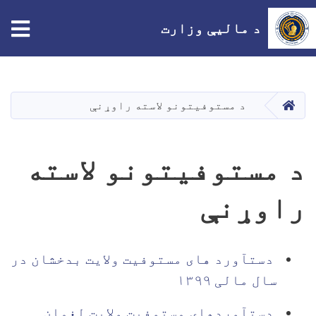
tion
د مالیې وزارت
اصلي
منځپانګه
دانګل
HOME
د مستوفیتونو لاسته راوړنې
د مستوفیتونو لاسته
راوړنې
دستآورد های مستوفیت ولایت بدخشان در
سال مالی ۱۳۹۹
دستآوردهای مستوفیت ولایت لغمان