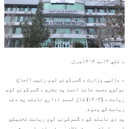
د تلي ۱۳مه ۱۴۰۴هـ.ل
د مالیې وزارت د ګمرکونو لوی رئیس الحاج
مولوي محمد حامد احمد په مشرۍ د ګمرکونو لوی
ریاست د (۱۴۰۴) کال لسمه اداري ناسته په دغه
ریاست کي وسوه.
په دې ناسته کي د ګمرکونو لوی ریاست تخنیکي
او عملیاتي مرستیالانو، رئیسانو او یو شمېر