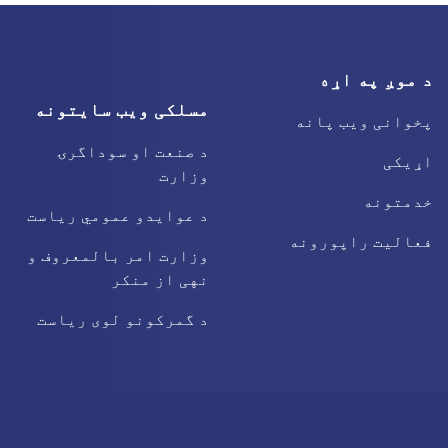
د موږ په اړه
مسلکی ویب سایتونه
پخوانی ویب پانه
د صنعت او سوداگرۍ
اړیکی
وزارت
خدمتونه
د عوایدو عمومي ریاست
فعالیت راپورونه
وزارت امر بالمعروف و
نهی از منکر
د گمرکونو لوی ریاست