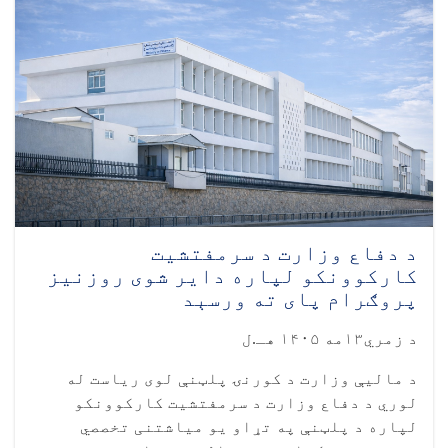
د دفاع وزارت د سرمفتشیت
کارکوونکو لپاره دایر شوی روزنیز
پروګرام پای ته ورسېد
د زمري۱۳مه ۱۴۰۵ هـ.ل
د مالیې وزارت د کورنۍ پلټنې لوی ریاست له
لوري د دفاع وزارت د سرمفتشیت کارکوونکو
لپاره د پلټنې په تړاو یو میاشتنی تخصصي