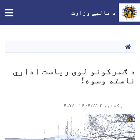
د مالیې وزارت
اصلي
منځپانګه
دانګل
HOME
د ګمرکونو لوی ریاست اداري
ناسته وسوه!
یکشنبه ۱۴۰۴/۷/۱۳ - ۱۴:۵۷