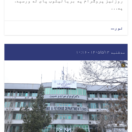
روزنیز پروګرام په بریالیتوب پای ته ورسېد.
په. . .
نور...
سه‌شنبه ۱۴۰۵/۵/۱۳ - ۱۰:۱۶