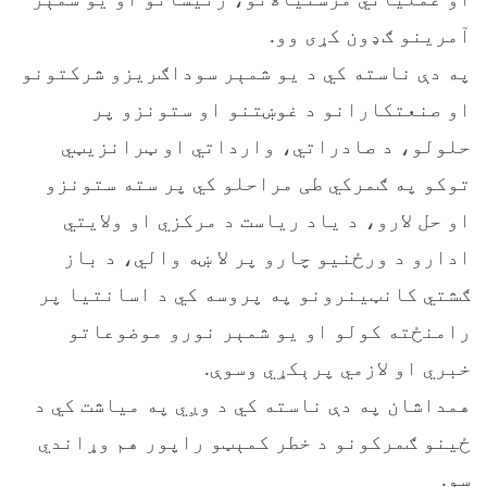
آمرینو ګډون کړی وو.
په دې ناسته کي د یو شمېر سوداګریزو شرکتونو
او صنعتکارانو د غوښتنو او ستونزو پر
حلولو، د صادراتي، وارداتي او ټرانزيټي
توکو په ګمرکي طی مراحلو کي پر سته ستونزو
او حل لارو، د یاد ریاست د مرکزي او ولایتي
ادارو د ورځنیو چارو پر لا ښه والي، د باز
ګشتي کانټینرونو په پروسه کي د اسانتیا پر
رامنځته کولو او یو شمېر نورو موضوعاتو
خبري او لازمي پرېکړي وسوې.
همداشان په دې ناسته کي د وږي په میاشت کي د
ځینو ګمرکونو د خطر کمېټو راپور هم وړاندي
سو.