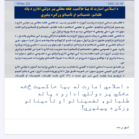
د اسلامي امارت له بیا حاکمیت څخه
مخکي پر دولتي ادارو د پاته
طلباتو، تضمیناتو او تأمیناتو
ورکړه پیلېږي!
نور...