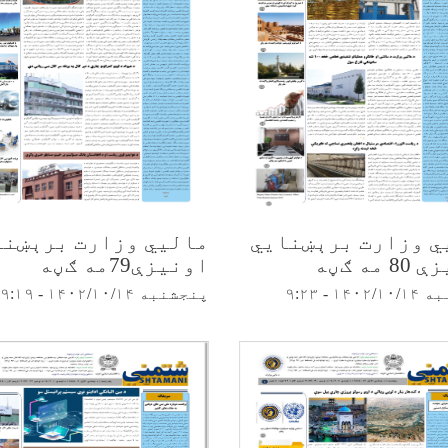
ي وزارت برېښنایي
مالیي وزارت برېښنا
 مه ګڼه
اونیزې79مه ګڼه
۱۴ - ۹:۲۳
پنجشنبه ۱۴۰۲/۱۰/۱۴ - ۹:۱۹