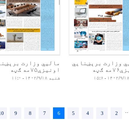
ي وزارت برېښنایي
مالیي وزارت برېښنا
ه ګڼه
اونیزې۷۵مه ګڼه
شنبه ۱۴۰۲/۹/۱۸ - ۱۱:۰
2
Page
3
Page
4
Page
5
Page
6
اوسنی
7
Page
8
Page
9
Page
10
ge
پاڼه