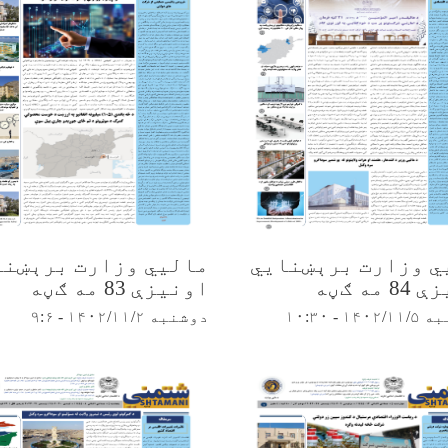
ي وزارت برېښنایي
مالیي وزارت برېښنا
 مه ګڼه
اونیزې 83 مه ګڼه
۱ - ۱۰:۳۰
دوشنبه ۱۴۰۲/۱۱/۲ - ۹:۶