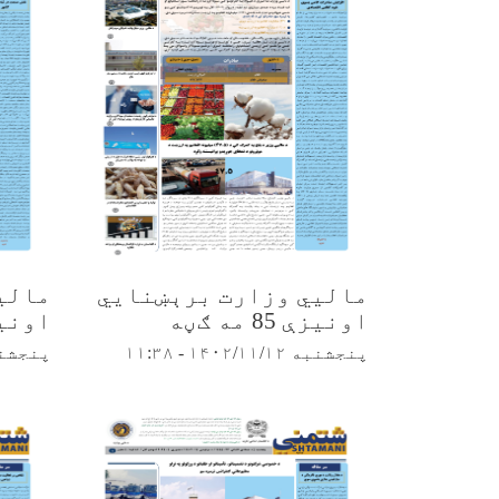
مالیي وزارت برېښنایي
مالی
اونیزې 85 مه ګڼه
اونیزې 84
پنجشنبه ۱۴۰۲/۱۱/۱۲ - ۱۱:۳۸
پنجشنبه ۴۰۲/۱۱/۵