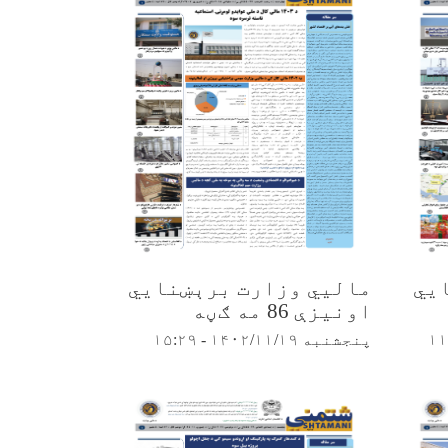
یي
مالیي وزارت برېښنایي
اونیزې 86 مه ګڼه
پنجشنبه ۱۴۰۲/۱۱/۱۹ - ۱۵:۲۹