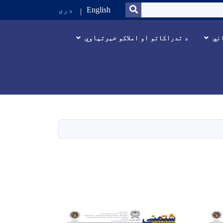
SEARCH
English
دری
ني
د تدراکاتو او املاکو خبرتیاوي