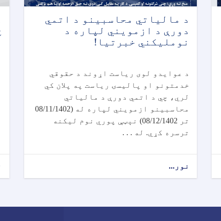
د مالياتي محاسبينو د اتمي
د
دورې د ازمويني لپاره د
څ
نومليکني خبرتیا!
پ
ت
د عوایدو لوی ریاست اړوند د حقوقي
خدمتونو او پالیسۍ ریاست په پلان کي
لري، چي د اتمي دورې د مالیاتي
محاسبینو ازمویني لپاره له (08/11/1402
تر 08/12/1402) نېټې پوري نوم لیکنه
ترسره کړي. له . . .
نور...
ن