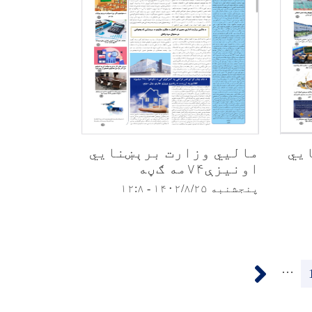
یي
مالیي وزارت برېښنایي
اونیزې۷۴مه ګڼه
پنجشنبه ۱۴۰۲/۸/۲۵ - ۱۲:۸
››
…
Pa