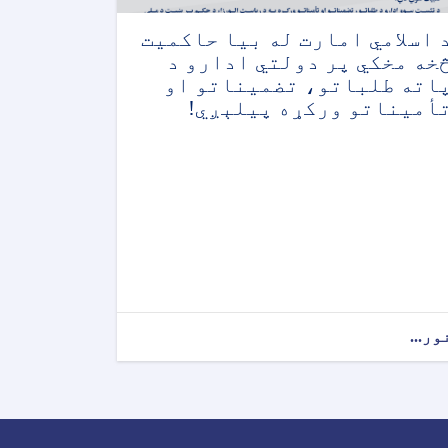
 اسلامي امارت له بیا حاکمیت
خه مخکي پر دولتي ادارو د
اته طلباتو، تضمیناتو او
أمیناتو ورکړه پیلېږي!
ور...