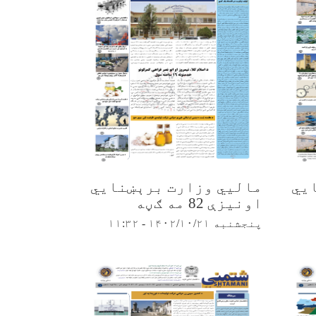
یي
مالیي وزارت برېښنایي
اونیزې 82 مه ګڼه
پنجشنبه ۱۴۰۲/۱۰/۲۱ - ۱۱:۳۲