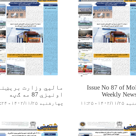
Issue No 87 of Mo
مالیي وزارت برېښنا
Weekly Newsl
اونیزې 87 مه ګڼه
۱۴۰۲ - ۱۱:۲۵
چهارشنبه ۱۴۰۲/۱۱/۲۵ - ۱۱:۲۴