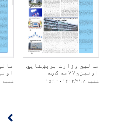
مالیي وزارت برېښنایي
مالی
اونیزې۷۷مه ګڼه
اونیزې۷۶م
شنبه ۱۴۰۲/۹/۱۸ - ۱۵:۱۰
شنبه ۱۴۰۲/۹/۱۸ - ۱۵:۶
Pagination
‹‹
…