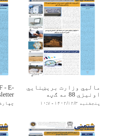
مالیي وزارت برېښنایي
F - E-
اونیزې 88 مه ګڼه
etter
پنجشنبه ۱۴۰۲/۱۲/۳ - ۱۰:۷
چهارشنبه /۱۱/۲۵