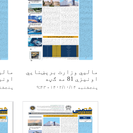
مالیي وزارت برېښنایي
مالی
اونیزې 81 مه ګڼه
اونیزې 80
پنجشنبه ۱۴۰۲/۱۰/۱۴ - ۹:۴۳
پنجشنبه ۰۲/۱۰/۱۴