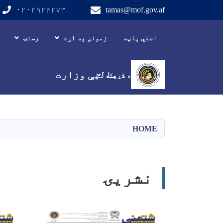
۰۲۰۲۹۲۴۲۷۳
tamas@mof.gov.af
Main navigation
اصلي پاڼه
زمونږ په اړه
رسنۍ
د مالیې وزارت
زموږ سره اړیکه
HOME
نشریۍ