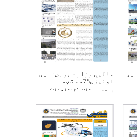
یي
مالیي وزارت برېښنایي
اونیزې78مه ګڼه
پنجشنبه ۱۴۰۲/۱۰/۱۴ - ۹:۱۲