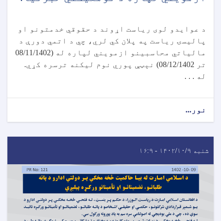
د عوایدو لوی ریاست اړوند د حقوقي خدمتونو او
پالیسۍ ریاست په پلان کي لري، چي د اتمي دورې د
مالیاتي محاسبینو ازمویني لپاره له (08/11/1402
تر 08/12/1402) نېټې پوري نوم لیکنه ترسره کړي.
له . . .
نور...
شنبه ۱۴۰۲/۱۰/۹ - ۱۶:۹