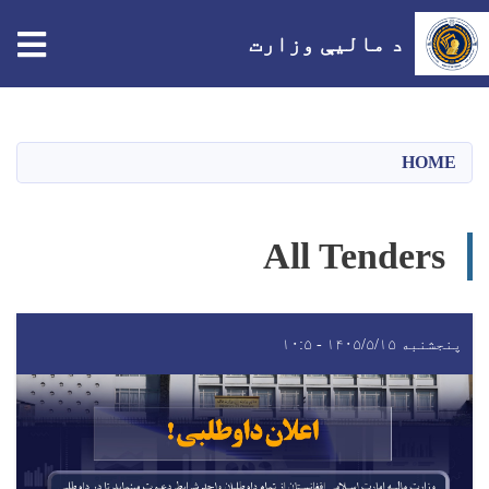
tion
د مالیې وزارت
اصلي
منځپانګه
دانګل
HOME
All Tenders
پنجشنبه ۱۴۰۵/۵/۱۵ - ۱۰:۵