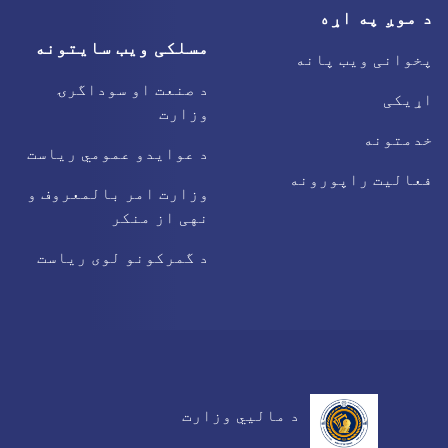
د موږ په اړه
مسلکی ویب سایتونه
پخوانی ویب پانه
د صنعت او سوداگرۍ
اړیکی
وزارت
خدمتونه
د عوایدو عمومي ریاست
فعالیت راپورونه
وزارت امر بالمعروف و
نهی از منکر
د گمرکونو لوی ریاست
د مالیي وزارت