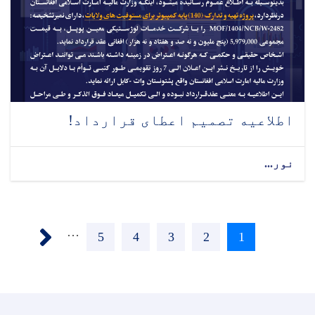
اطلاعیه تصمیم اعطای قرارداد!
نور...
Pagination
Next ›
…
1
اوسنی
2
Page
3
Page
4
Page
5
Page
پاڼه