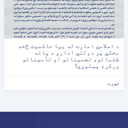
د اسلامي امارت له بیا حاکمیت څخه
مخکي پر دولتي ادارو د پاته
طلباتو، تضمیناتو او تأمیناتو
ورکړه پیلېږي!
نور...