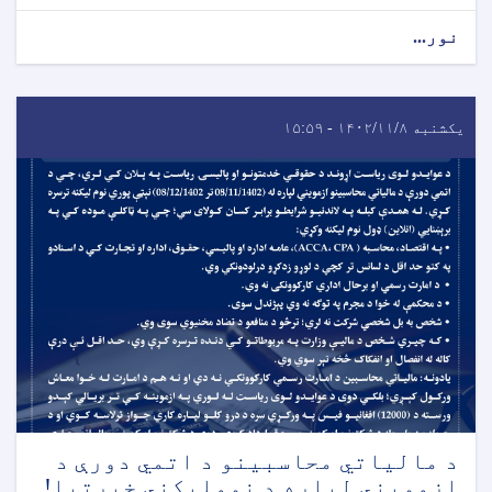
نور...
یکشنبه ۱۴۰۲/۱۱/۸ - ۱۵:۵۹
د مالياتي محاسبينو د اتمي دورې د
ازمويني لپاره د نومليکني خبرتیا!