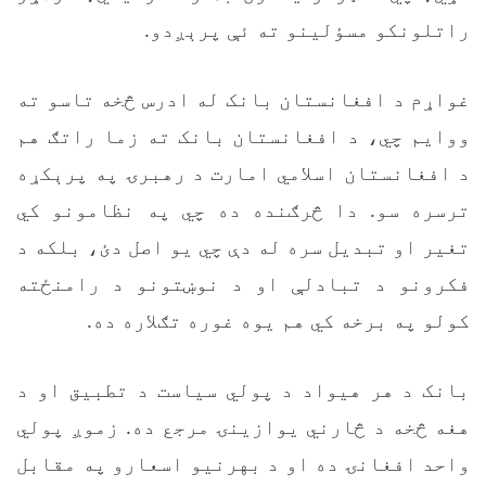
راتلونکو مسؤلینو ته ئې پرېږدو.
غواړم د افغانستان بانک له ادرس څخه تاسو ته
ووایم چي، د افغانستان بانک ته زما راتګ هم
د افغانستان اسلامي امارت د رهبرۍ په پرېکړه
ترسره سو. دا څرګنده ده چي په نظامونو کي
تغیر او تبدیل سره له دې چي یو اصل دئ، بلکه د
فکرونو د تبادلې او د نوښتونو د رامنځته
کولو په برخه کي هم یوه غوره تګلاره ده.
بانک د هر هيواد د پولي سیاست د تطبیق او د
هغه څخه د څارني یوازینۍ مرجع ده. زموږ پولي
واحد افغانۍ ده او د بهرنیو اسعارو په مقابل