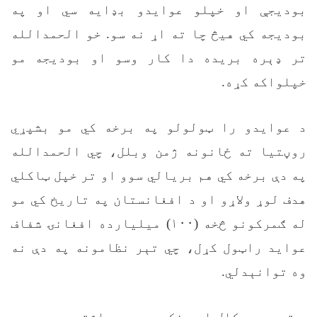
بودیجې او خپلو عوایدو بډایه سي او په
بودیجه کي هیڅ چا ته اړ نه سو. خو الحمدالله
تر ډېره بریده دا کار وسو او بودیجه مو
خپلواکه کړه.
د عوایدو را ټولولو په برخه کي مو بشپړي
روڼتیا ته ځانونه ژمن وبلل، چي الحمدالله
په دې برخه کي هم بریالي سوو او تر خپل ټاکلي
هدف لوړ ولاړو او د افغانستان په تاریخ کي مو
له ګمرکونو څخه (۱۰۰) میلیارده افغانۍ شفاف
عواید راټول کړل، چي تېر نظامونه په دې نه
وه توانېدلي.
د تېر یوه کال او مخکي دریو میاشتو بودیجې د