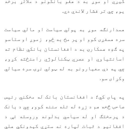
کيږي او موږ به د هغو بانکونو د ملاتړ برخه
یو، چي تر فشار لاندي دي.
همدارنګه موږ به پولي سیاست او مالي سیاست
سره همغږی کوو او پر مخ به ځو، زموږ او ستاسو
په ګډه همکارۍ به د افغانستان بانکي نظام ته
اسانتیاوي او عصري ټکنالوژي رامنځته کړو،
چي په دې معیارونو به له ټولي نړۍ سره سیالي
وکړای سو.
په پای کي؛ د افغانستان بانک له مخکني رئیس
صاحب څخه هم د زړه له تله مننه کوو، چي د بانک
د پرمختګ او له سیاسي بدلونه وروسته ئې د
افغانیو د ثبات لپاره نه ستړي کېدونکي هلي