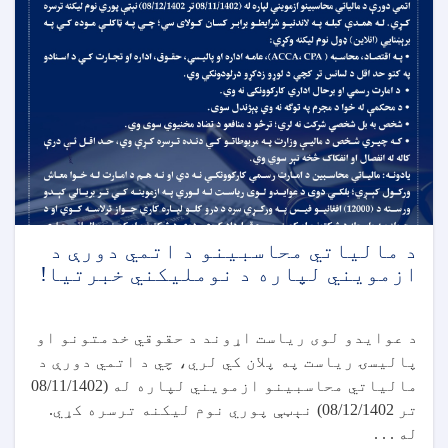
د مالياتي محاسبينو د اتمي دورې د
ازمويني لپاره د نومليکني خبرتیا!
د عوایدو لوی ریاست اړوند د حقوقي خدمتونو او
پالیسۍ ریاست په پلان کي لري، چي د اتمي دورې د
مالیاتي محاسبینو ازمویني لپاره له (08/11/1402
تر 08/12/1402) نېټې پوري نوم لیکنه ترسره کړي.
له . . .