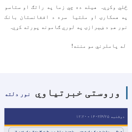
ځلي وکړې. هیله ده چي زما په راتګ او ستاسو
په همکارۍ او ملتیا سره د افغانستان بانک
نور هم د ښېرازۍ په لوري ګامونه پورته کړي.
له پاملرني مو مننه!
وروستی خبرتیاوي
نور دلته
دوشنبه ۱۴۰۳/۴/۲۵ - ۱۲:۲۰