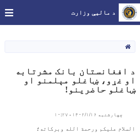
د مالیې وزارت
اصلي
منځپانګه
دانګل
HOME
د افغانستان بانک مشرتابه
او غړو، ښاغلو مېلمنو او
ښاغلو حاضرینو!
چهارشنبه ۱۴۰۲/۱/۱۶ - ۱۰:۲۷
السلام علیکم ورحمة الله وبرکاته؛