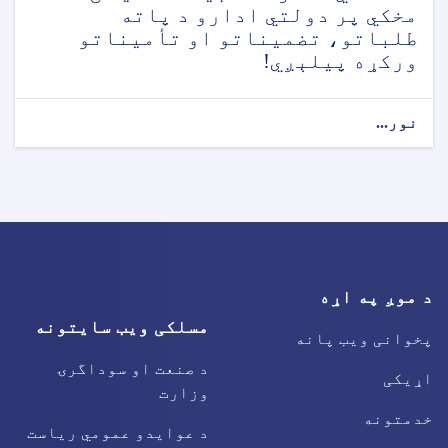
مخکي پر دولتي ادارو د پاته
طلباتو، تضمیناتو او تأمیناتو
ورکړه پیلېږي!
نور...
د موږ په اړه
مسلکی ویب سایتونه
پخوانی ویب پانه
د صنعت او سوداگرۍ
اړیکی
وزارت
خدمتونه
د عوایدو عمومي ریاست