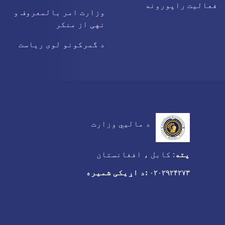
فعالیت راپورونه
وزارت امر بالمعروف و
نهی از منکر
د گمرکونو لوی ریاست
د مالیي وزارت
پته
:
کابل ، افغانستان
:د اړیکی شمیره
۰۲۰۲۹۲۴۲۷۳