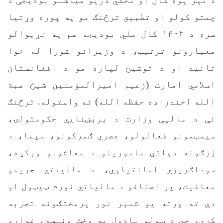
چمتو کولو او تطبیق ترڅنګ مو په پوره وړتیا
سره د ۱۴۰۲ کال ملي بودیجه هم په نړیوالو
معیارونو ترتیب، د وزیرانو شورا له خوا
تائید او د توشیح لپاره مو د افغانستان
اسلامي امارت (زعیم امیرالمؤمنین شیخ هبة
الله اخندزاده حفظه الله) ته واستوله. ترڅنګ
ئې د مالیې وزارت د برېښنایي حکومتولۍ،
سیسټمونو فعالولو، عصري ګمرکونو، سپما، د
زرګونه دولتي مامورینو د معاشونو ورکړه،
سوداګریزي اسانتیاوي، د مالیاتي جریمو
معافیت، پر اصنافو د مالیاتي نورم ټیټول او
دې ته ورته یو شمېر نور پرمختګونه تجربه
کړي، چي د ټولو یادول به وخت ونیسي، غواړو