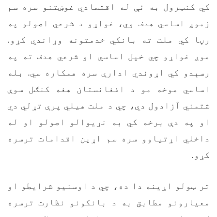
کي کنټرول به ئې له اقتصادي غوښتنو سره سم
زموږ اساسي هدف وي، غواړو د شرعي اصولو په
رڼا کي ملت ته بانکي خدمتونه وړاندي کړو.
موږ غواړو چي خپل اساسي او شرعي هدف ته په
رسېدو کي اړوندي ادارې سره همکاره سي. بله
اساسي موخه مو د افغانستان هغه کنګل سوې
شتمني آزادول دي، چي د ملت هیلي پرې تړلي دي
او په دې برخه کي به نړیوالو اصولو او له
داخلي اړتیاوو سره سم اړین اقدامات ترسره
کړو.
تر ټولو اړینه دا ده، چي د اوسنیو شرایطو او
معیارونو مطابق به د بانکونو نظارت ترسره