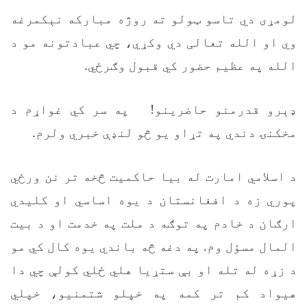
لومړی دي تاسو ټولو ته روژه مبارکه نېکمرغه
وي او الله تعالی دي وکړي، چي عبادتونه مو د
الله په عظیم حضور کي قبول وګرځي.
ډېرو قدرمنو حاضرینو! په سر کي غواړم د
مخکنۍ دندي په تړاو یو څو لنډې خبري ولرم.
د اسلامي امارت له بیا حاکمیت څخه تر نن ورځي
پوري زه د افغانستان د یوه اساسي او کلیدي
ارګان د خادم په توګه د ملت په خدمت او د بیت
المال مسؤل وم. په دغه څه باندي یوه کال کي مو
د زړه له تله او بې ستړیا هلي ځلي کولې چي دا
هیواد کم تر کمه په خپلو شتمنیو، خپلي