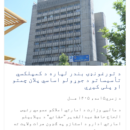
د تورغونډۍ بندر لپاره د کمپلکسي
تأسیساتو د جوړولو اساسي پلان چمتو
او پلی کیږي
د زمري۱۵مه، ۱۴۰۵ هـ.ل
د مالیې وزارت د امارتي املاکو عمومي رئیس
الحاج حافظ عبدالقدیر "حقاني" د بېلابېلو
امارتي ادارو د استازو په ګډون هرات ولایت ته