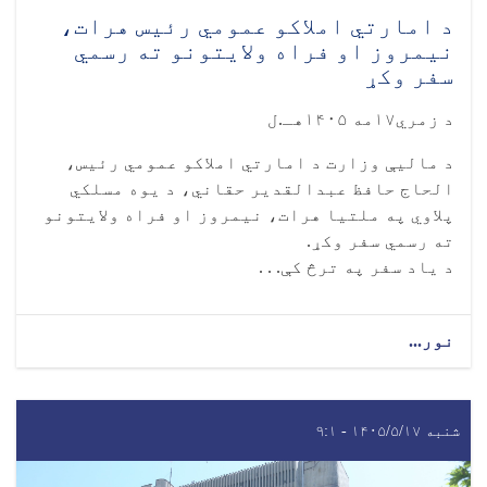
د امارتي املاکو عمومي رئیس هرات،
نیمروز او فراه ولایتونو ته رسمي
سفر وکړ
د زمري۱۷مه ۱۴۰۵هـ.ل
د مالیې وزارت د امارتي املاکو عمومي رئیس،
الحاج حافظ عبدالقدیر حقاني، د یوه مسلکي
پلاوي په ملتیا هرات، نیمروز او فراه ولایتونو
ته رسمي سفر وکړ.
د یاد سفر په ترڅ کې. . .
نور...
شنبه ۱۴۰۵/۵/۱۷ - ۹:۱