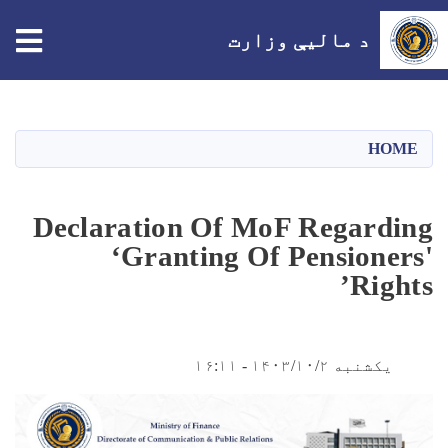
tion
د مالیې وزارت
اصلي
منځپانګه
دانګل
HOME
Declaration Of MoF Regarding
‘Granting Of Pensioners'
Rights’
یکشنبه ۱۴۰۳/۱۰/۲ - ۱۶:۱۱