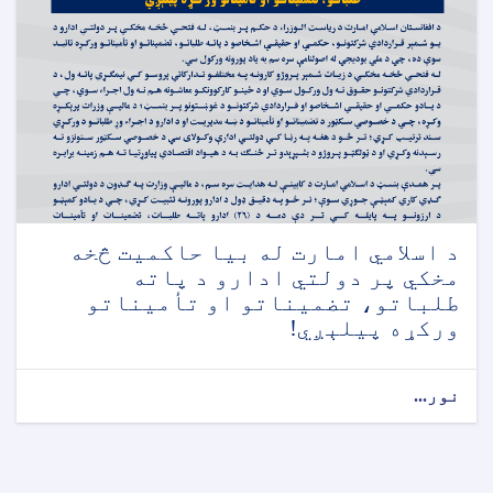
د اسلامي امارت له بیا حاکمیت څخه
مخکي پر دولتي ادارو د پاته
طلباتو، تضمیناتو او تأمیناتو
ورکړه پیلېږي!
نور...