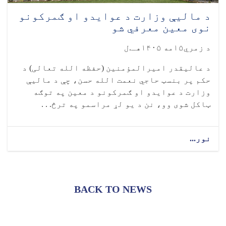
د مالیې وزارت د عوایدو او ګمرکونو
نوی معین معرفي شو
د زمري۱۵مه ۱۴۰۵هـ.ل
د عالیقدر امیرالمؤمنین (حفظه الله تعالی) د
حکم پر بنسټ حاجي نعمت الله حسن، چې د مالیې
وزارت د عوایدو او ګمرکونو د معین په توګه
ټاکل شوی وو، نن د یو لړ مراسمو په ترڅ. . .
نور...
BACK TO NEWS