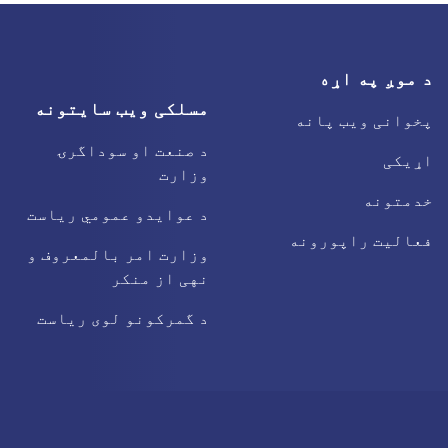
د موږ په اړه
مسلکی ویب سایتونه
پخوانی ویب پانه
د صنعت او سوداگرۍ
اړیکی
وزارت
خدمتونه
د عوایدو عمومي ریاست
فعالیت راپورونه
وزارت امر بالمعروف و
نهی از منکر
د گمرکونو لوی ریاست