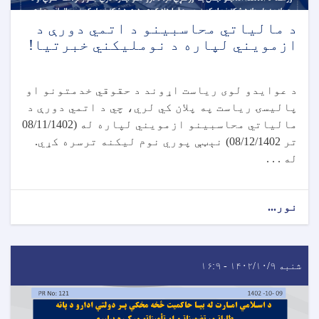
د مالياتي محاسبينو د اتمي دورې د
ازمويني لپاره د نومليکني خبرتیا!
د عوایدو لوی ریاست اړوند د حقوقي خدمتونو او
پالیسۍ ریاست په پلان کي لري، چي د اتمي دورې د
مالیاتي محاسبینو ازمویني لپاره له (08/11/1402
تر 08/12/1402) نېټې پوري نوم لیکنه ترسره کړي.
له . . .
نور...
شنبه ۱۴۰۲/۱۰/۹ - ۱۶:۹