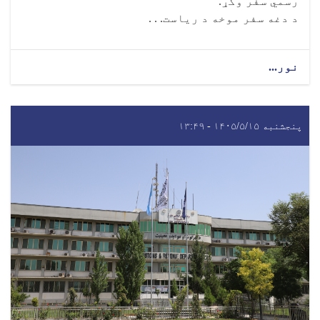
رسمي سفر وکړ.
د دغه سفر موخه د ریاست. . .
نور...
پنجشنبه ۱۴۰۵/۵/۱۵ - ۱۳:۴۹