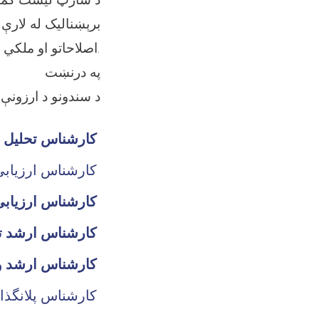
اصلاحاتو او ملکي خدموتونو کمېسیون په شکایتونو بورډ کې ثبت کړئ.
په درنښت
د سندونو د ارزونې
کارشناس تحلیل پ
کارشناس ارزیابی پالیسی سکتور حکومت داری و خدمات
کارشناس ارزیاب
کارشناس ارشد تخصیصات
کارشناس ارشد ویبسایت
کارشناس پلانگذاری آموزشی