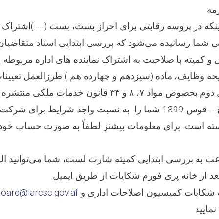
مه
هی شما رسانیده می‌شود که بررسی ابتدایی اسناد متقاضیان 
9/139) تکمیل و کمیته با صلاحیت به اشتراک نماینده های اداره مربوط
یحه وظایف،‌ ماده (سیزدهم و چهارده هم ) طرزالعمل تعیی
رتبه و محتوی فصل دوم بخصوص مواد ۷، ۸ و ۳۴ قانون خدما
شماره (۹۵۱) مورخ.... قوس 1399 شما را به نسبت واجد شرایط بر
سته است. برای معلومات بیشتر لطفاً به صورت حساب خود
 از خانه پری فورم شکایات از طریق ایمیل
در بورد رسیدگی به شکایات کمیسیون اصلاحات اداری و
oard@iarcsc.gov.af