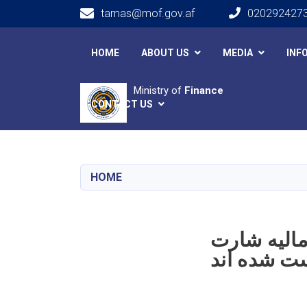
tamas@mof.gov.af
020292427
Main navigation
HOME
ABOUT US
MEDIA
INF
Ministry of
Finance
CONTACT US
HOME
وزارت مالیه شارت
ت شده اند