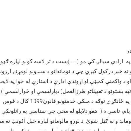
د
د واکمنې کمېټې او اړوندې ادارې د استازې له خوا په لایح
تبه بستونو د تعییناتو طرزالعمل( دیارلسمې او څوارلسمې ) م
 په پام، تاسې د ( هغو دلایلو له مخې چې ستاسې په راتلونکې