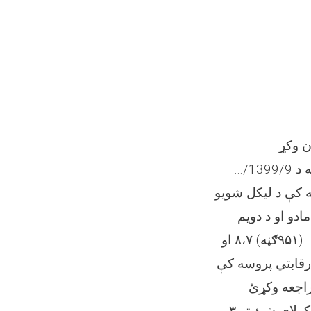
له همدې امله تاسو ته خبر درکول کېږي چې د نوماندانو د سندونو لومړنۍ ارزونه د 1399/9/...
ه کې د لیکل شویو
ادو او د دویم
څپرکي د محتویاتو، په ځانګړې توګه د ملکي خدمتونو قانون1399 کال د قوس.... (۹۵۱ګڼه) ۸،۷ او
 رقابتي پروسه کې
د شارټ لیست کمېټې پر لومړنۍ ارزونه د نه قناعت لرلو په صورت کې، تاسې کولای شئ تر ۳