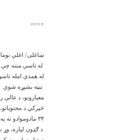
====
ښاغلی/ اغلې نومان
له تاسې مننه چې په ازادې سیالۍ کې مو (..... )بست د تر لاسه کولو لپاره ګډون وکړ.
نېټه بشپړه شوې او 
معیارونو، د عالي ر
۳۴ مادوموادو ته
د ګډون لپاره، وړ نوماند و نه ګڼل شوئ. د نورو مالوماتو لپاره خپل اکونټ ته مراجعه وکړئ.