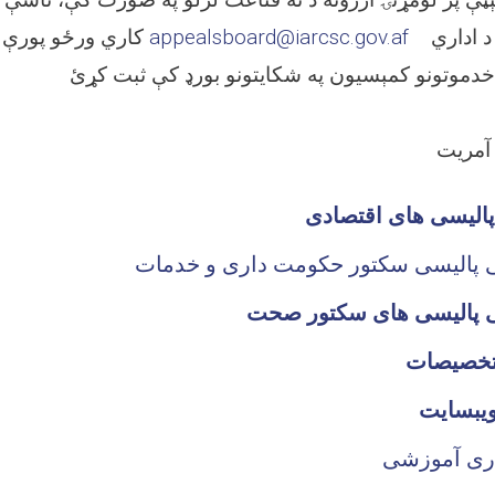
برېښنالیک له لارې د اداري
appealsboard@iarcsc.gov.af
کاري ورځو پورې خپل شکایت د
 آمریت
الیسی های اقتصادی
ی پالیسی های سکتور صحت