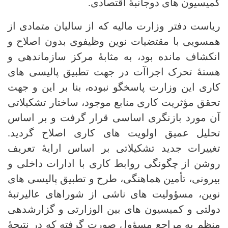
کمیسیون های دوجانبۀ اقتصادی.
ریاست دفتر وزارت مالیه که از سالیان متمادی از
همسویی با مقتضیات نوین وظیفوی بدون اصلاح و
انکشاف مانده بود، به مثابۀ مرکز سازماندهی و
هستۀ تحرک اجراآت در جهت تطبیق پالیسی های
کاری این وزارت پاسخگو نبوده، بنا بر این و جهت
تحقق مؤثریت کاری منابع موجود، ساختار تشکیلاتی
آن مورد بازنگری اساسی قرار گرفت و بر اساس
تحلیل عمیق اولویت های کاری اصلاح گردید.
تغییرات جدید تشکیلاتی بر اساس ارایۀ تعریف
روشن از چگونگی روابط کاری با ادارات داخلی و
بیرونی، تأمین هماهنگی، طرح و تطبیق پالیسی های
نوین، مسؤولیت های ناشی از شوراهای عالیرتبۀ
دولتی و کمیسیون های بین الوزارتی و گزارشدهی
منظم به مراجع مسؤول صورت گرفته که در نتیجۀ