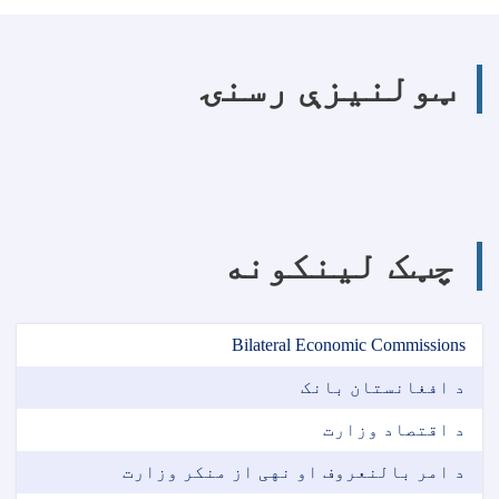
ټولنیزې رسنۍ
چټک لینکونه
Bilateral Economic Commissions
د افغانستان بانک
د اقتصاد وزارت
د امر بالنعروف او نهی از منکر وزارت