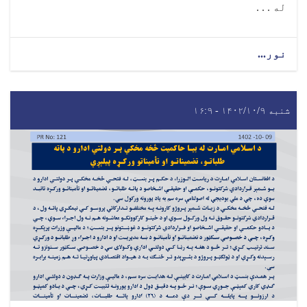
له . . .
نور...
شنبه ۱۴۰۲/۱۰/۹ - ۱۶:۹