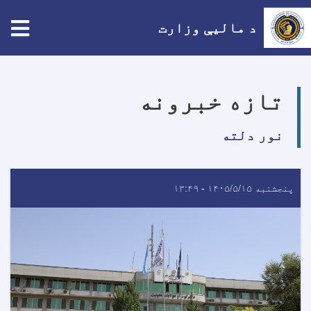
tion
د مالیې وزارت
اصلي
منځپانګه
تازه خبرونه
دانګل
نور دلته
پنجشنبه ۱۴۰۵/۵/۱۵ - ۱۳:۴۹