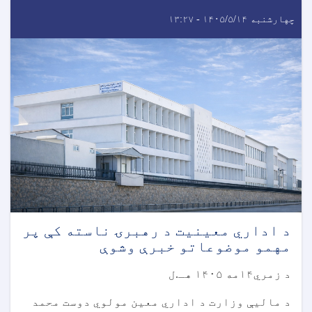
چهارشنبه ۱۴۰۵/۵/۱۴ - ۱۳:۲۷
د اداري معینیت د رهبرۍ ناسته کې پر
مهمو موضوعاتو خبرې وشوې
د زمري۱۴مه ۱۴۰۵ هـ.ل
د مالیې وزارت د اداري معین مولوي دوست محمد