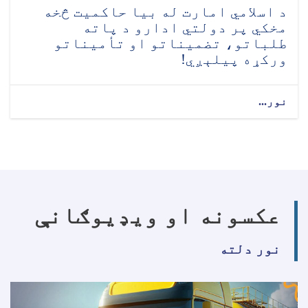
د اسلامي امارت له بیا حاکمیت څخه
مخکي پر دولتي ادارو د پاته
طلباتو، تضمیناتو او تأمیناتو
ورکړه پیلېږي!
نور...
عکسونه او ویډیوګانې
نور دلته