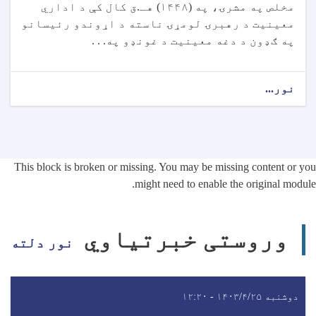
مخلص په مشرۍ، په (۱۴۴۸) هـ.ق کال کې د اداري
معینیت د رهبرۍ لومړۍ ناسته د اړوندو رئیسانو
په ګډون د دغه معینیت د غونډو په. . .
نور...
This block is broken or missing. You may be missing content or you
might need to enable the original module.
وروستی خبرتیاوي
نور دلته
دوشنبه ۱۴۰۳/۴/۲۵ - ۱۲:۲۰