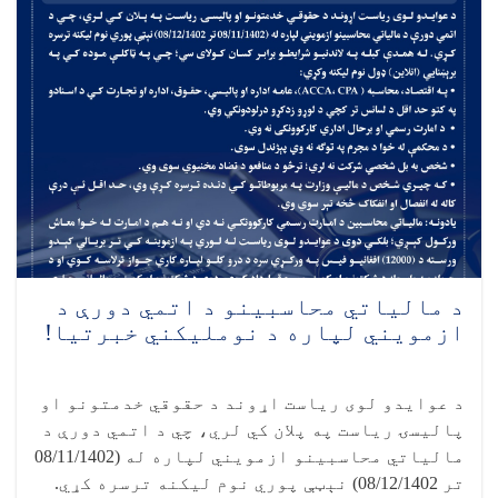
د مالياتي محاسبينو د اتمي دورې د
ازمويني لپاره د نومليکني خبرتیا!
د عوایدو لوی ریاست اړوند د حقوقي خدمتونو او
پالیسۍ ریاست په پلان کي لري، چي د اتمي دورې د
مالیاتي محاسبینو ازمویني لپاره له (08/11/1402
تر 08/12/1402) نېټې پوري نوم لیکنه ترسره کړي.