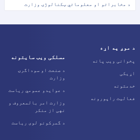
د مخابراتو او معلوماتي ټکنالوژۍ وزارت
د موږ په اړه
مسلکی ویب سایتونه
پخوانی ویب پانه
د صنعت او سوداگرۍ
اړیکی
وزارت
خدمتونه
د عوایدو عمومي ریاست
فعالیت راپورونه
وزارت امر بالمعروف و
نهی از منکر
د گمرکونو لوی ریاست