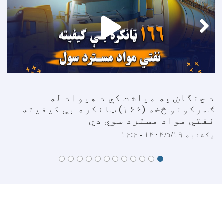
د چنگاښ په میاشت کي د هیواد له
ګمرکونو څخه (۱۶۶) ټانکره بې کیفیته
نفتي مواد مسترد سوي دي
یکشنبه ۱۴۰۴/۵/۱۹ - ۱۴:۴