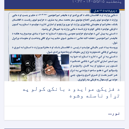
پنجشنبه ۱۴۰۵/۵/۱۵ - ۱۰:۳۲
د فزیکي عوایدو د بانکي کولو په
تړاو ناسته وشوه
نور...