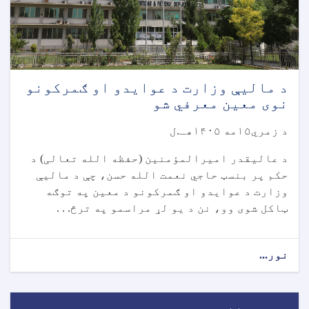
د مالیې وزارت د عوایدو او ګمرکونو
نوی معین معرفي شو
د زمري۱۵مه ۱۴۰۵هـ.ل
د عالیقدر امیرالمؤمنین (حفظه الله تعالی) د
حکم پر بنسټ حاجي نعمت الله حسن، چې د مالیې
وزارت د عوایدو او ګمرکونو د معین په توګه
ټاکل شوی وو، نن د یو لړ مراسمو په ترڅ. . .
نور...