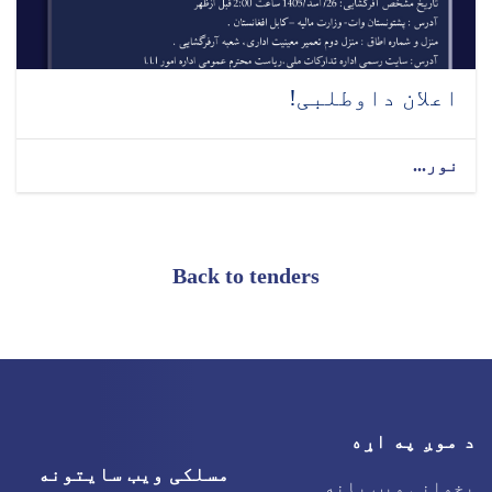
اعلان داوطلبی!
نور...
Back to tenders
د موږ په اړه
مسلکی ویب سایتونه
پخوانی ویب پانه