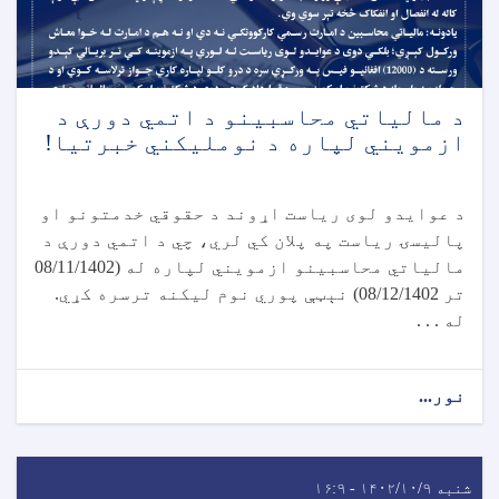
د مالياتي محاسبينو د اتمي دورې د
ازمويني لپاره د نومليکني خبرتیا!
د عوایدو لوی ریاست اړوند د حقوقي خدمتونو او
پالیسۍ ریاست په پلان کي لري، چي د اتمي دورې د
مالیاتي محاسبینو ازمویني لپاره له (08/11/1402
تر 08/12/1402) نېټې پوري نوم لیکنه ترسره کړي.
له . . .
نور...
شنبه ۱۴۰۲/۱۰/۹ - ۱۶:۹