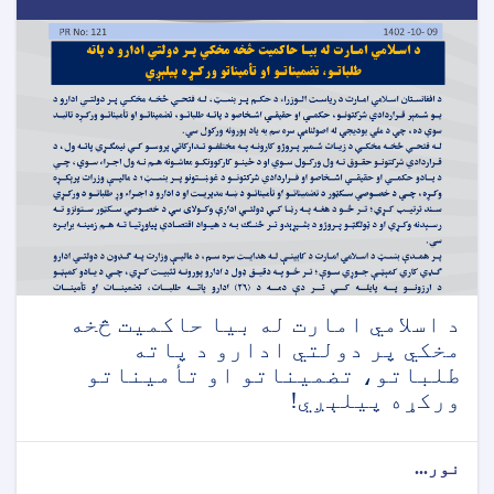
د اسلامي امارت له بیا حاکمیت څخه
مخکي پر دولتي ادارو د پاته
طلباتو، تضمیناتو او تأمیناتو
ورکړه پیلېږي!
نور...