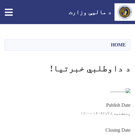
tion
د مالیې وزارت
اصلي
منځپانګه
دانګل
HOME
د داوطلبي خبرتیا!
Publish Date
پنجشنبه ۱۴۰۴/۱/۲۸ - ۱۲:۰
Closing Date