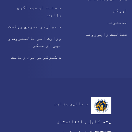
د صنعت او سوداگرۍ
اړیکی
وزارت
خدمتونه
د عوایدو عمومي ریاست
فعالیت راپورونه
وزارت امر بالمعروف و
نهی از منکر
د گمرکونو لوی ریاست
د مالیي وزارت
پته
:
کابل ، افغانستان