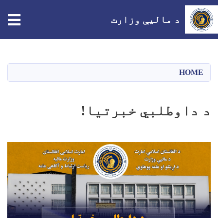
tion
د مالیې وزارت
اصلي
منځپانګه
دانګل
HOME
د داوطلبي خبرتیا!