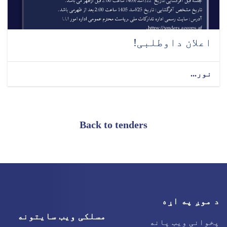
اعلان داوطلبی!
نور...
Back to tenders
د موږ په اړه
مسلکی ویب سایتونه
پخوانی ویب پانه