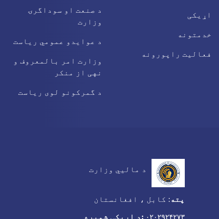
د صنعت او سوداگرۍ
اړیکی
وزارت
خدمتونه
د عوایدو عمومي ریاست
فعالیت راپورونه
وزارت امر بالمعروف و
نهی از منکر
د گمرکونو لوی ریاست
د مالیي وزارت
پته
:
کابل ، افغانستان
:د اړیکی شمیره
۰۲۰۲۹۲۴۲۷۳