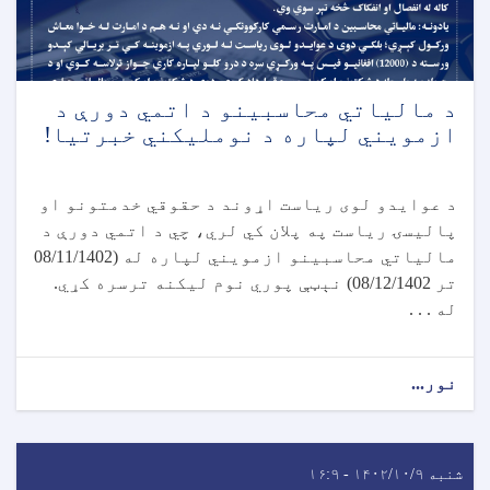
د مالياتي محاسبينو د اتمي دورې د
ازمويني لپاره د نومليکني خبرتیا!
د عوایدو لوی ریاست اړوند د حقوقي خدمتونو او
پالیسۍ ریاست په پلان کي لري، چي د اتمي دورې د
مالیاتي محاسبینو ازمویني لپاره له (08/11/1402
تر 08/12/1402) نېټې پوري نوم لیکنه ترسره کړي.
له . . .
نور...
شنبه ۱۴۰۲/۱۰/۹ - ۱۶:۹