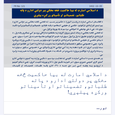
د اسلامي امارت له بیا حاکمیت څخه
مخکي پر دولتي ادارو د پاته
طلباتو، تضمیناتو او تأمیناتو
ورکړه پیلېږي!
نور...