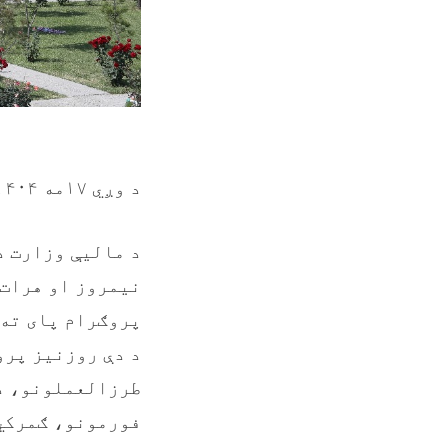
د وږي ۱۷مه ۱۴۰۴هـ.ل
د مالیې وزارت د
پروګرام پای ته 
د دې روزنیز پرو
فورمونو، ګمرکي 