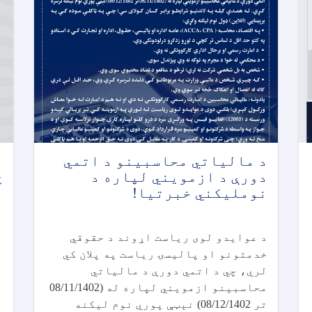
د مالياتي محاسبينو د اتمي
د
دورې د ازمويني لپاره د
څ
نومليکني خبرتیا!
پ
ت
د عوایدو لوی ریاست اړوند د حقوقي
خدمتونو او پالیسۍ ریاست په پلان کي
لري، چي د اتمي دورې د مالیاتي
محاسبینو ازمویني لپاره له (08/11/1402
تر 08/12/1402) نېټې پوري نوم لیکنه