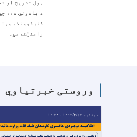
ډول تشرېح او تد
د یادوني ده، چي
کارکوونکو وړتیا
رامنځته سي.
وروستی خبرتیاوي
دوشنبه ۱۴۰۳/۴/۲۵ - ۱۲:۲۰