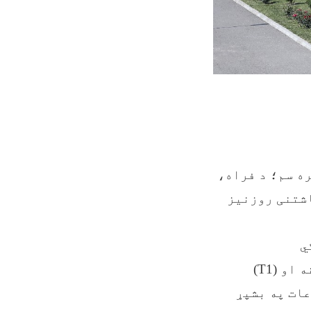
ه سم؛ د فراه،
اره یو میاشتنی روزنیز
ي
طرزالعملونو، د ګمرک د بېلابېلو برخو د دندو لوایح، اظهارلیکونه او (T1)
ات په بشپړ