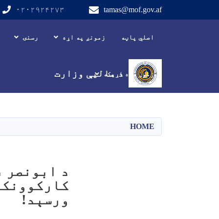
۰۲۰۲۹۲۴۲۷۳
tamas@mof.gov.af
Main navigation
اصلي پاڼه
زمونږ په اړه
رسنۍ
د مالیې وزارت
زموږ سره اړیکه
HOME
د ابونصر 
کارکوونکو
ورسېد!