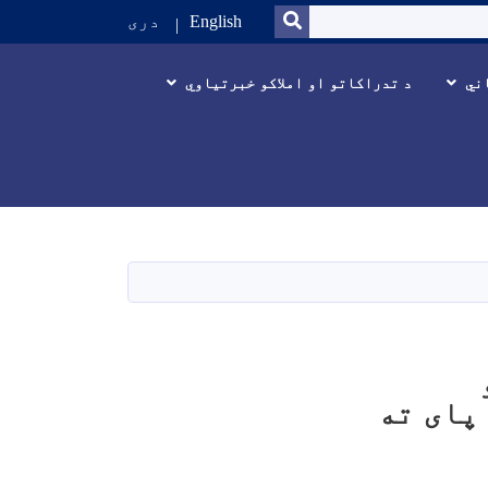
SEARCH
English
دری
ني
د تدراکاتو او املاکو خبرتیاوي
پای ته