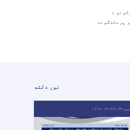
کونو د
و پرمختګونه
نور دلته
۱۴۰۲/۱۰/ - ۱۶:۹