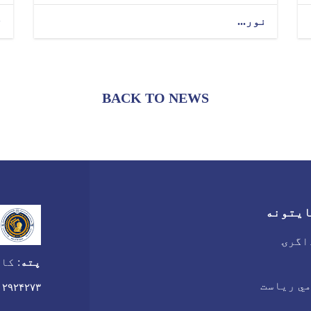
نور...
ن
BACK TO NEWS
ایتونه
اگرۍ
پته
:
کاب
ي ریاست
۰۲۹۲۴۲۷۳