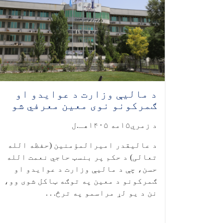
د مالیې وزارت د عوایدو او
ګمرکونو نوی معین معرفي شو
د زمري۱۵مه ۱۴۰۵هـ.ل
د عالیقدر امیرالمؤمنین (حفظه الله
تعالی) د حکم پر بنسټ حاجي نعمت الله
حسن، چې د مالیې وزارت د عوایدو او
ګمرکونو د معین په توګه ټاکل شوی وو،
نن د یو لړ مراسمو په ترڅ. . .