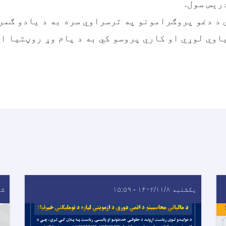
ریس سول.
 د دغو پروګرامونو په ترسراوي سره به د یادو ګمر
وي لوړي او کاري پروسو کي به د پام وړ روڼتيا ا
یکشنبه ۱۴۰۲/۱۱/۸ - ۱۵:۵۹
شنبه ۹