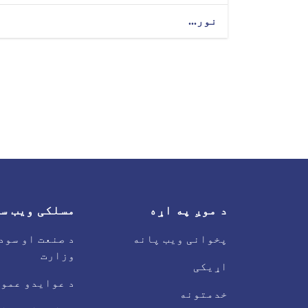
نور...
د موږ په اړه
مسلکی ویب س
پخوانی ویب پانه
د صنعت او سود
وزارت
اړیکی
د عوایدو عموم
خدمتونه