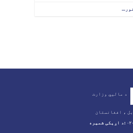
ور...
د مالیي وزارت
ل ، افغانستان
:د اړیکی شمیره
۰۲