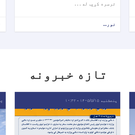
ترسره کړي. له . . .
نور...
ن
تازه خبرونه
پنجشنبه ۱۴۰۵/۵/۱۵ - ۱۰:۳۲
چهار