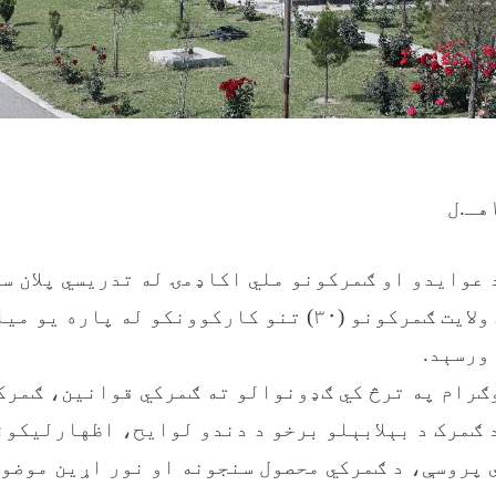
 عوایدو او ګمرکونو ملي اکاډمۍ له تدریسي پلان سر
نیمروز او هرات ولایت ګمرکونو (۳۰) تنو کارکوونکو له پ
ورسېد.
ګرام په ترڅ کي ګډونوالو ته ګمرکي قوانین، ګمرک
پروسې، د ګمرکي محصول سنجونه او نور اړین موضوع