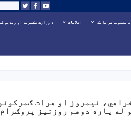
Twitter
Facebook
Youtube
Search
د معلوماتو بانک
اعلانات
د وزارت عکسونه او ويډیو ګا
اصلي
منځپانګه
دانګل
فراهي، نیمروز او هرات ګمرکونو
 له پاره دوهم روزنیز پروګرام 