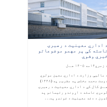
 اداري معینیت د رهبرۍ
استه کې پر مهمو موضوعاتو
برې وشوې
زمري۱۴مه ۱۴۰۵ هـ.ل
 مالیې وزارت د اداري معین مولوي
دوست محمد مخلص په مشرۍ، په (۱۴۴۸)
ـ.ق کال کې د اداري معینیت د رهبرۍ
ومړۍ ناسته د اړوندو رئیسانو په
ډون د دغه معینیت د غونډو په. . .