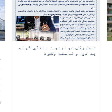
د فزیکي عوایدو د بانکي کولو
د
په تړاو ناسته وشوه
ن
خ
د 
د
ه
ل
ګ