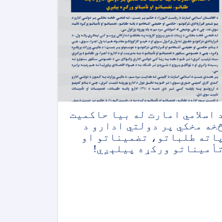
 اسلامي امارت له بیا حاکمیت
خه مخکي پر دولتي ادارو د
اته طلباتو، تضمیناتو او
أمیناتو ورکړه پیلېږي!