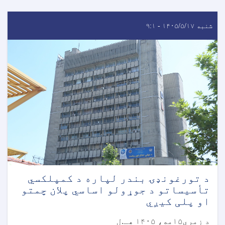
شنبه ۱۴۰۵/۵/۱۷ - ۹:۱
د تورغونډۍ بندر لپاره د کمپلکسي
تأسیساتو د جوړولو اساسي پلان چمتو
او پلی کیږي
د زمري۱۵مه، ۱۴۰۵ هـ.ل