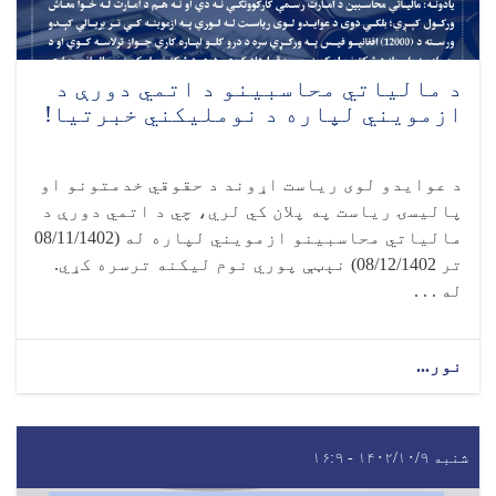
د مالياتي محاسبينو د اتمي دورې د
ازمويني لپاره د نومليکني خبرتیا!
د عوایدو لوی ریاست اړوند د حقوقي خدمتونو او
پالیسۍ ریاست په پلان کي لري، چي د اتمي دورې د
مالیاتي محاسبینو ازمویني لپاره له (08/11/1402
تر 08/12/1402) نېټې پوري نوم لیکنه ترسره کړي.
له . . .
نور...
شنبه ۱۴۰۲/۱۰/۹ - ۱۶:۹