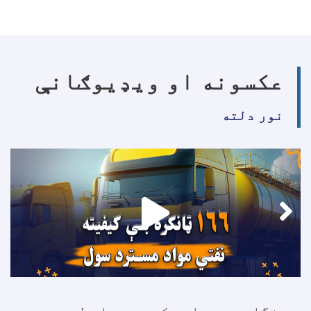
عکسونه او ویډیوګانې
نور دلته