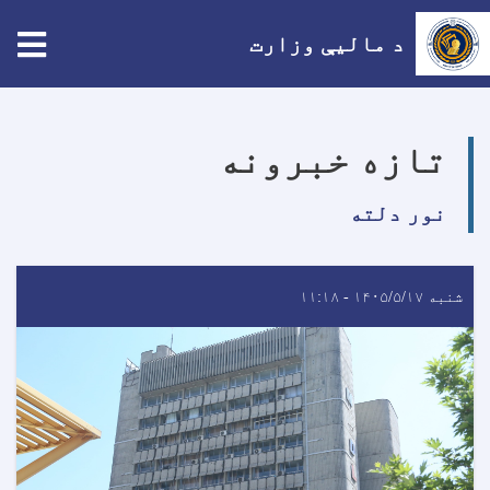
tion
د مالیې وزارت
اصلي
منځپانګه
تازه خبرونه
دانګل
نور دلته
شنبه ۱۴۰۵/۵/۱۷ - ۱۱:۱۸