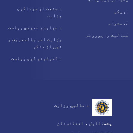
د صنعت او سوداگرۍ
اړیکی
وزارت
خدمتونه
د عوایدو عمومي ریاست
فعالیت راپورونه
وزارت امر بالمعروف و
نهی از منکر
د گمرکونو لوی ریاست
د مالیي وزارت
پته
:
کابل ، افغانستان