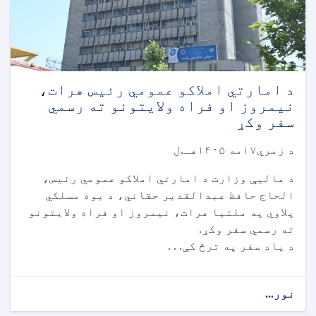
د امارتي املاکو عمومي رئیس هرات،
نیمروز او فراه ولایتونو ته رسمي
سفر وکړ
د زمري۱۷مه ۱۴۰۵هـ.ل
د مالیې وزارت د امارتي املاکو عمومي رئیس،
الحاج حافظ عبدالقدیر حقاني، د یوه مسلکي
پلاوي په ملتیا هرات، نیمروز او فراه ولایتونو
ته رسمي سفر وکړ.
د یاد سفر په ترڅ کې. . .
نور...