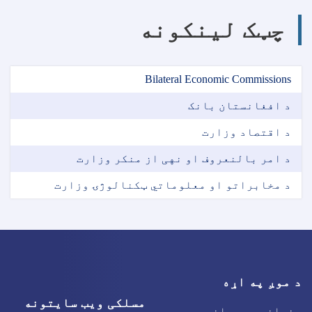
چټک لینکونه
Bilateral Economic Commissions
د افغانستان بانک
د اقتصاد وزارت
د امر بالنعروف او نهی از منکر وزارت
د مخابراتو او معلوماتي ټکنالوژۍ وزارت
د موږ په اړه
مسلکی ویب سایتونه
پخوانی ویب پانه