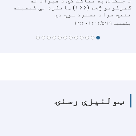
د چنگاښ په میاشت کي د هیواد له
ګمرکونو څخه (۱۶۶) ټانکره بې کیفیته
نفتي مواد مسترد سوي دي
یکشنبه ۱۴۰۴/۵/۱۹ - ۱۴:۴
ټولنیزې رسنۍ