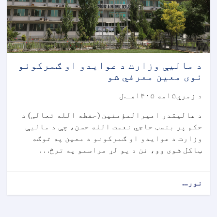
د مالیې وزارت د عوایدو او ګمرکونو
نوی معین معرفي شو
د زمري۱۵مه ۱۴۰۵هـ.ل
د عالیقدر امیرالمؤمنین (حفظه الله تعالی) د
حکم پر بنسټ حاجي نعمت الله حسن، چې د مالیې
وزارت د عوایدو او ګمرکونو د معین په توګه
ټاکل شوی وو، نن د یو لړ مراسمو په ترڅ. . .
نور...