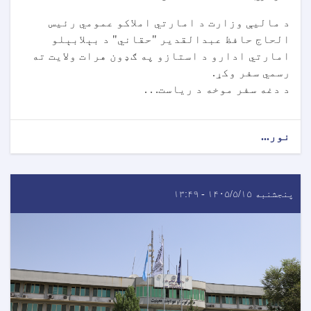
د مالیې وزارت د امارتي املاکو عمومي رئیس
الحاج حافظ عبدالقدیر "حقاني" د بېلابېلو
امارتي ادارو د استازو په ګډون هرات ولایت ته
رسمي سفر وکړ.
د دغه سفر موخه د ریاست. . .
نور...
پنجشنبه ۱۴۰۵/۵/۱۵ - ۱۳:۴۹