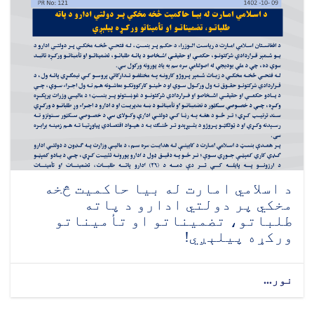
د اسلامي امارت له بیا حاکمیت څخه
مخکي پر دولتي ادارو د پاته
طلباتو، تضمیناتو او تأمیناتو
ورکړه پیلېږي!
نور...