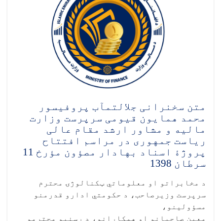
متن سخنرانی جلالتمآب پروفیسور
محمد همایون قیومی سرپرست وزارت
مالیه و مشاور ارشد مقام عالی
ریاست جمهوری در مراسم افتتاح
پروژۀ اسناد بهادار مصؤون مؤرخ 11
سرطان 1398
د مخابراتو او معلوماتي ټکنالوژۍ محترم
سرپرست وزیرصاحب، د حکومتي ادارو قدرمنو
مسؤولینو،
معین صاحبانو او همکارانو، د رسنیو محترمو