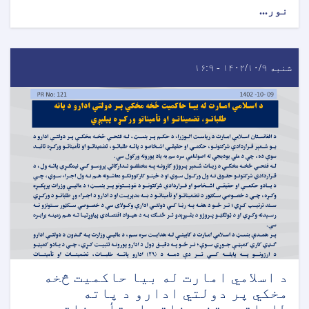
نور...
شنبه ۱۴۰۲/۱۰/۹ - ۱۶:۹
د اسلامي امارت له بیا حاکمیت څخه
مخکي پر دولتي ادارو د پاته