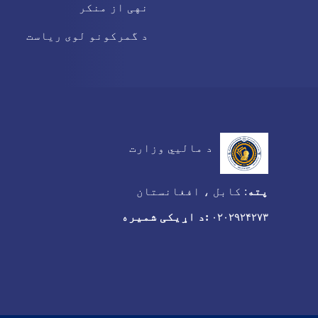
نهی از منکر
د گمرکونو لوی ریاست
د مالیي وزارت
پته
:
کابل ، افغانستان
:د اړیکی شمیره
۰۲۰۲۹۲۴۲۷۳