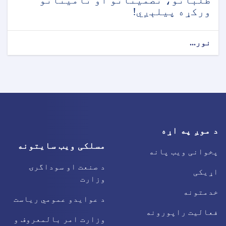
طلباتو، تضمیناتو او تأمیناتو
ورکړه پیلېږي!
نور...
د موږ په اړه
مسلکی ویب سایتونه
پخوانی ویب پانه
د صنعت او سوداگرۍ
اړیکی
وزارت
خدمتونه
د عوایدو عمومي ریاست
فعالیت راپورونه
وزارت امر بالمعروف و