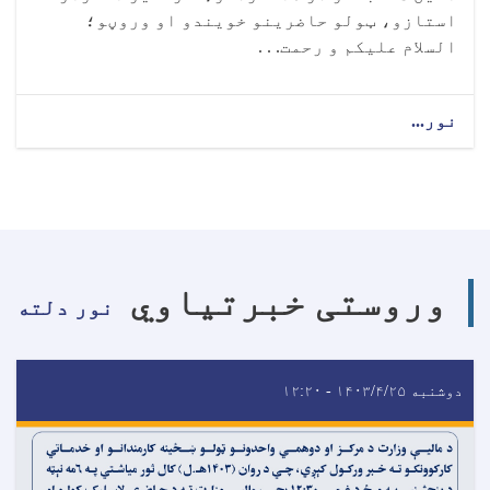
استازو، ټولو حاضرینو خویندو او وروڼو؛
السلام علیکم و رحمت. . .
نور...
وروستی خبرتیاوي
نور دلته
دوشنبه ۱۴۰۳/۴/۲۵ - ۱۲:۲۰