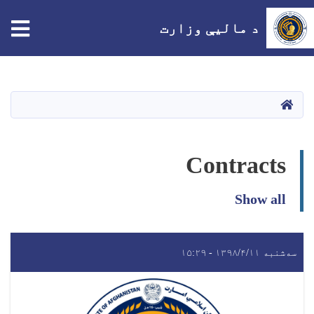
tion
د مالیې وزارت
اصلي
منځپانګه
دانګل
HOME
Contracts
Show all
سه‌شنبه ۱۳۹۸/۴/۱۱ - ۱۵:۲۹