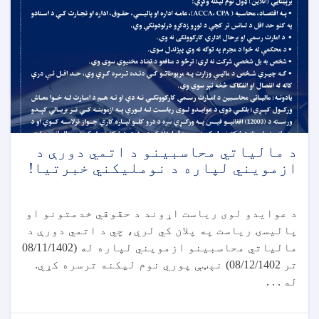
د مالياتي محاسبينو د اتمي دورې د
ازمويني لپاره د نومليکني خبرتیا!
د عوایدو لوی ریاست اړوند د حقوقي خدمتونو او
پالیسۍ ریاست په پلان کي لري، چي د اتمي دورې د
مالیاتي محاسبینو ازمویني لپاره له (08/11/1402
تر 08/12/1402) نېټې پوري نوم لیکنه ترسره کړي.
له . . .