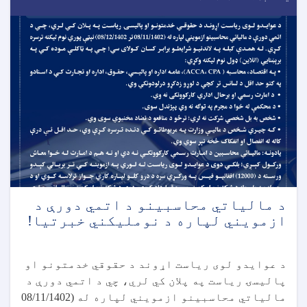
د مالياتي محاسبينو د اتمي دورې د
ازمويني لپاره د نومليکني خبرتیا!
د عوایدو لوی ریاست اړوند د حقوقي خدمتونو او
پالیسۍ ریاست په پلان کي لري، چي د اتمي دورې د
مالیاتي محاسبینو ازمویني لپاره له (08/11/1402