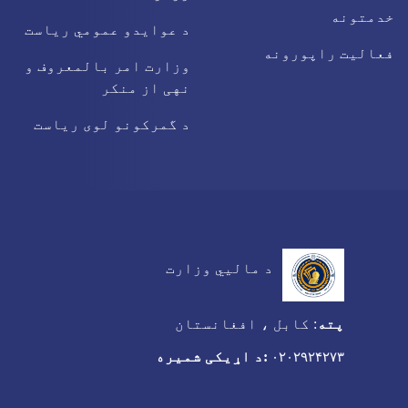
خدمتونه
د عوایدو عمومي ریاست
فعالیت راپورونه
وزارت امر بالمعروف و
نهی از منکر
د گمرکونو لوی ریاست
د مالیي وزارت
پته
:
کابل ، افغانستان
:د اړیکی شمیره
۰۲۰۲۹۲۴۲۷۳