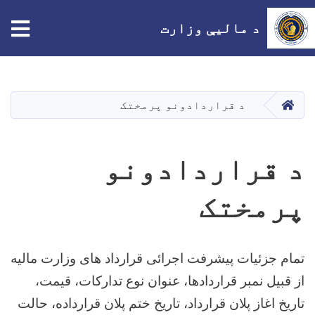
tion
د مالیې وزارت
اصلي
منځپانګه
دانګل
HOME
د قراردادونو پرمختک
د قراردادونو
پرمختک
تمام جزئیات پیشرفت اجرائی قرارداد های وزارت مالیه
از قبیل نمبر قراردادها، عنوان نوع تدارکات، قیمت،
تاریخ اغاز پلان قرارداد، تاریخ ختم پلان قرارداده، حالت