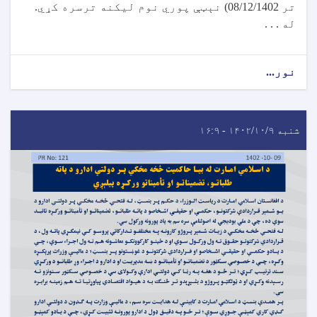
تر 08/12/1402) نېټې پوري نوم لیکنه ترسره کړي.
له . . .
نور...
شنبه ۱۴۰۲/۱۰/۹ - ۱۶:۹