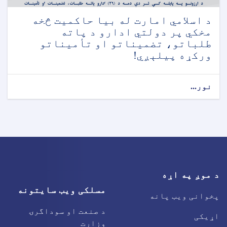
د اسلامي امارت له بیا حاکمیت څخه
مخکي پر دولتي ادارو د پاته
طلباتو، تضمیناتو او تأمیناتو
ورکړه پیلېږي!
نور...
د موږ په اړه
مسلکی ویب سایتونه
پخوانی ویب پانه
د صنعت او سوداگرۍ
اړیکی
وزارت