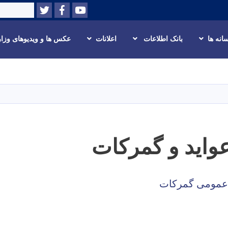
Twitter
Facebook
Youtube
Search
انه ها
بانک اطلاعات
اعلانات
عکس ها و ویدیوهای وزا
Skip
to
main
content
واید و گمرکات
عمومی گمرکات