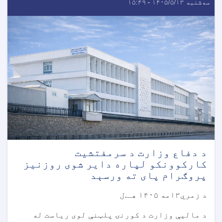
سه‌شنبه ۱۴۰۵/۵/۱۳ - ۱۵:۴۹
د دفاع وزارت د سرمفتشیت
کارکوونکو لپاره دایر شوی روزنیز
پروګرام پای ته ورسېد
د زمري۱۳مه ۱۴۰۵ هـ.ل
د مالیې وزارت د کورنۍ پلټنې لوی ریاست له