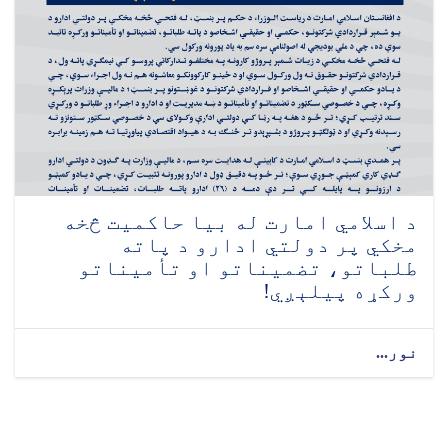
د اسلامي امارت له بیا حاکمیت څخه
مخکي پر دولتي ادارو د پاته
طلباتو، تضمیناتو او تأمیناتو
ورکړه پیلېږي!
نور...