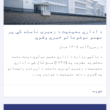
د اداري معینیت د رهبرۍ ناسته کې پر
مهمو موضوعاتو خبرې وشوې
د زمري۱۴مه ۱۴۰۵ هـ.ل
د مالیې وزارت د اداري معین مولوي دوست محمد
مخلص په مشرۍ، په (۱۴۴۸) هـ.ق کال کې د اداري
معینیت د رهبرۍ لومړۍ ناسته د اړوندو رئیسانو
په ګډون د دغه معینیت د غونډو په. . .
نور...