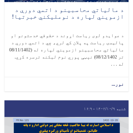
د مالياتي محاسبينو د اتمي دورې د
ازمويني لپاره د نومليکني خبرتیا!
د عوایدو لوی ریاست اړوند د حقوقي خدمتونو او
پالیسۍ ریاست په پلان کي لري، چي د اتمي دورې د
مالیاتي محاسبینو ازمویني لپاره له (08/11/1402
تر 08/12/1402) نېټې پوري نوم لیکنه ترسره کړي.
له . . .
نور...
شنبه ۱۴۰۲/۱۰/۹ - ۱۶:۹