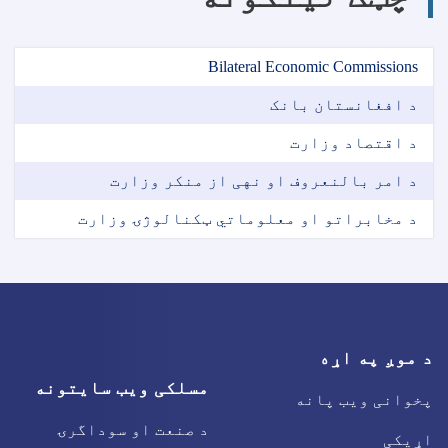
Bilateral Economic Commissions
د افغانستان بانک
د اقتصاد وزارت
د امر بالنعروف او نهی از منکر وزارت
د مخابراتو او معلوماتي ټکنالوژۍ وزارت
د موږ په اړه
مسلکی ویب سایتونه
پخوانی ویب پانه
د صنعت او سوداگرۍ
اړیکی