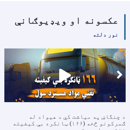
عکسونه او ویډیوګانې
نور دلته
د چنگاښ په میاشت کي د هیواد له
ګمرکونو څخه (۱۶۶) ټانکره بې کیفیته