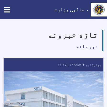
tion
د مالیې وزارت
اصلي
منځپانګه
تازه خبرونه
دانګل
نور دلته
چهارشنبه ۱۴۰۵/۵/۱۴ - ۱۳:۲۷