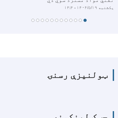
نفتي مواد مسترد سوي دي
یکشنبه ۱۴۰۴/۵/۱۹ - ۱۴:۴
ټولنیزې رسنۍ
چټک لینکونه