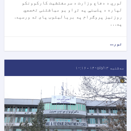
لوري د دفاع وزارت د سرمفتشیت کارکوونکو
لپاره د پلټنې په تړاو یو میاشتنی تخصصي
روزنیز پروګرام په بریالیتوب پای ته ورسېد.
په. . .
نور...
سه‌شنبه ۱۴۰۵/۵/۱۳ - ۱۰:۱۶