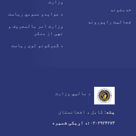
وزارت
خدمتونه
د عوایدو عمومي ریاست
فعالیت راپورونه
وزارت امر بالمعروف و
نهی از منکر
د گمرکونو لوی ریاست
د مالیي وزارت
پته
:
کابل ، افغانستان
:د اړیکی شمیره
۰۲۰۲۹۲۴۲۷۳