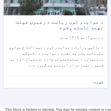
د عوایدو لوی ریاست د رهبرۍ هیئت
نهمه ناسته وشوه
د زمري۱۳مه ۱۴۰۵ هـ.ل
د مالیې وزارت د عوایدو لوی رئیس الحاج مولوي
سفرمحمد سحر په مشرۍ د عوایدو د تخنیکي
مرستیال، د مستوفیتونو چارو مرستیال او د یو
شمېر رئیسانو او آمرینو په ګډون د. . .
نور...
This block is broken or missing. You may be missing content or you