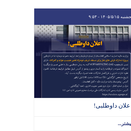
به ۱۴۰۵/۵/۱۵ - ۹:۵۳
علان داوطلبی!
یشتر...