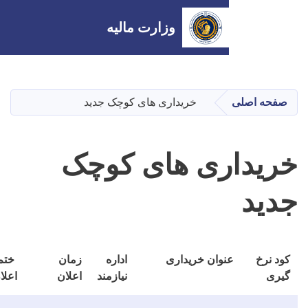
وزارت مالیه
Skip
to
main
خریداری های کوچک جدید
content
ری های کوچک
نوان خریداری
اداره
زمان
ختم
دانلود
نیازمند
اعلان
اعلان
فایل